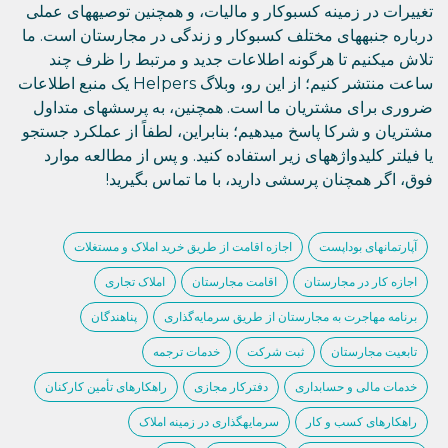
تغییرات در زمینه کسبوکار و مالیات، و همچنین توصیههای عملی
درباره جنبههای مختلف کسبوکار و زندگی در مجارستان است. ما
تلاش میکنیم تا هرگونه اطلاعات جدید و مرتبط را ظرف چند
ساعت منتشر کنیم؛ از این رو، وبلاگ Helpers یک منبع اطلاعات
ضروری برای مشتریان ما است. همچنین، به پرسشهای متداول
مشتریان و شرکا پاسخ میدهیم؛ بنابراین، لطفاً از عملکرد جستجو
یا فیلتر کلیدواژههای زیر استفاده کنید. و پس از مطالعه موارد
فوق، اگر همچنان پرسشی دارید، با ما تماس بگیرید!
آپارتمانهای بوداپست
اجازه اقامت از طریق خرید املاک و مستغلات
اجازه کار در مجارستان
اقامت مجارستان
املاک تجاری
برنامه مهاجرت به مجارستان از طریق سرمایه‌گذاری
پناهندگان
تابعیت مجارستان
ثبت شرکت
خدمات ترجمه
خدمات مالی و حسابداری
دفترکار مجازی
راهکارهای تأمین کارکنان
راهکارهای کسب و کار
سرمایهگذاری در زمینه املاک