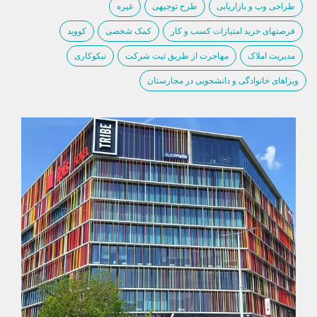
طراحی وب و بازاریابی
طرح توجیهی
غیره
فرصتهای خرید امتیازات کسب و کار
کمک شخصی
کووید
مدیریت املاک
مهاجرت از طریق ثبت شرکت
نیکوکاری
ویزاهای خانوادگی و دانشجویی در مجارستان