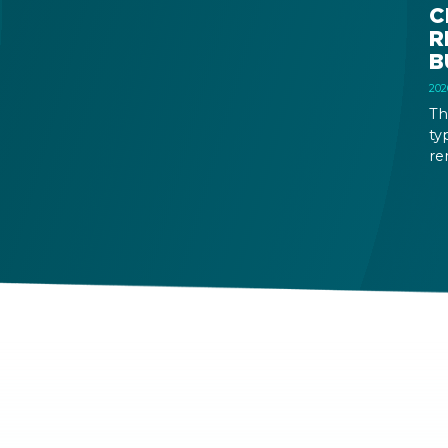
C
R
B
Th
ty
re
le
no
ap
in
mi