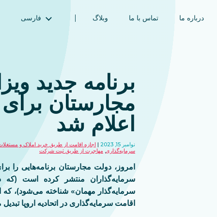
درباره ما
تماس با ما
وبلاگ
فارسی
English (انگلیسی)
Magyar (مجاری)
العربية (عربی)
برنامه جدید ویز
Русский (روسی)
مجارستان برای 
Español (اسپانیایی)
Türkçe (ترکی)
اعلام شد
简体中文 (چینی ساده‌شده)
نوامبر 15, 2023
اجازه اقامت از طریق خرید املاک و مستغلات
سرمایه‌گذاری
,
مهاجرت از طریق ثبت شرکت
امروز، دولت مجارستان برنامه‌هایی را بر
سرمایه‌گذاران منتشر کرده است (که د
سرمایه‌گذار مهمان» شناخته می‌شود)، که این
اقامت سرمایه‌گذاری در اتحادیه اروپا تبدیل م