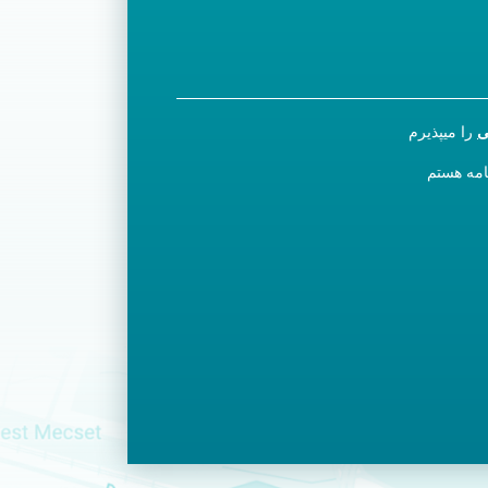
ی
را میپذیرم
نامه هستم