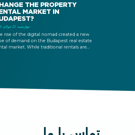
HANGE THE PROPERTY
ENTAL MARKET IN
UDAPEST?
چهارشنبه, 22 جولای, 2026
e rise of the digital nomad created a new
pe of demand on the Budapest real estate
ntal market. While traditional rentals are
ased empty and for at least 12 months, digital
mads are typically looking for fully furnished
artments for shorter terms, providing
vestors new opportunities in the segment of
d-term rentals.
تماس با ما