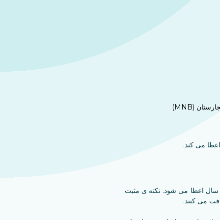
ان (MNB)
جوز اقامت سرمایه گذار مهمان 10 سال اعتبار دارد، برخلاف سایر انواع اقامت که مجوز معمولاً برای 1، 2 یا 3 سال اعطا می شود. نکته ی مثبت