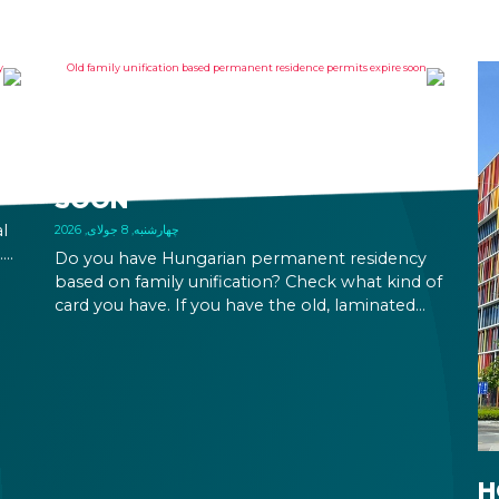
A
OLD FAMILY UNIFICATION
BASED PERMANENT
RESIDENCE PERMITS EXPIRE
SOON
l
چهارشنبه, 8 جولای, 2026
.
Do you have Hungarian permanent residency
based on family unification? Check what kind of
card you have. If you have the old, laminated
card that was issued between August 3, 2016
and August 2, 2021, instead of the newer, plastic
one, it will expire as of August 3, 2026. Other
permits remain valid.
H