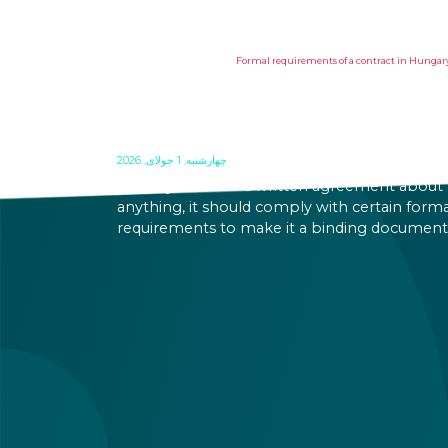
FORMAL REQUIREMENTS OF 
CONTRACT IN HUNGARY
چهارشنبه, 1 جولای, 2026
When you make a written agreement about
anything, it should comply with certain forma
requirements to make it a binding document
You are expected to put your signature and
initials in specific places, provide appropriate
attestation, and use a blue ink pen.