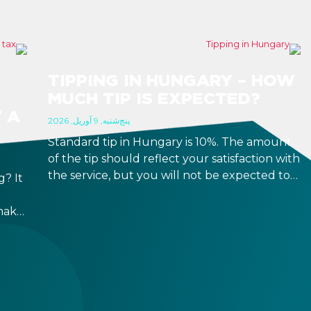
TIPPING IN HUNGARY – HOW
MUCH TIP IS EXPECTED?
 A
پنج‌شنبه, 9 آوریل, 2026
Standard tip in Hungary is 10%. The amount
of the tip should reflect your satisfaction with
the service, but you will not be expected to
? It
tip more than 20%. Many restaurants also
charge a service fee, which cannot be above
make
15%. If there is a service fee, it is best to
ppen
politely ask the waiter whether you are
h,
expected to tip too.
e