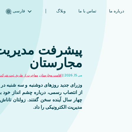
درباره ما
تماس با ما
وبلاگ
فارسی
English (انگلیسی)
Magyar (مجاری)
العربية (عربی)
پیشرفت مدیریت 
Русский (روسی)
مجارستان
Español (اسپانیایی)
Türkçe (ترکی)
می 15, 2026
اقامت مجارستان
,
مهاجرت از طریق ثبت شرکت
简体中文 (چینی ساده‌شده)
وزرای جدید روزهای دوشنبه و سه شنبه در
از انتصاب رسمی، درباره چشم انداز خود 
چهار سال آینده سخن گفتند. زولتان تاناش،
مدیریت الکترونیکی را داد.