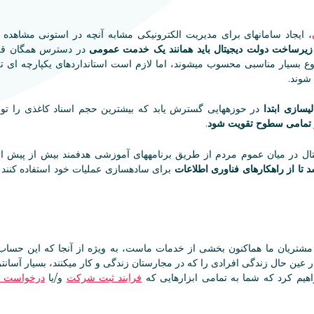
، ایجاد سامانهای برای مدیریت الکترونیکی مشابه آنچه در استونی مشاهده م
زیرساخت دولت دیجیتال باید همانند یک خدمت عمومی
در دسترس همگان قرار
و DÁP نقطه شروع بسیار مناسبی محسوب میشوند، اما لازم است استانداردهای یکپارچه ا
شوند.
یسازی ابتدا
در حوزههایی گسترش یابد که بیشترین حجم اسناد کاغذی را تولید 
در تمامی سطوح تقویت شود
.
ال در میان عموم مردم از طریق برنامههای آموزشی هدفمند بیش از پیش ارتق
ا از راهکارهای فناوری اطلاعات
برای سادهسازی عملیات خود استفاده کنند تا
ساب Ügyfélkapu برای مشتریان ما هماکنون بخشی از خدمات ماست، به ویژه از آنجا که این
ن حال زندگی افرادی را که در مجارستان زندگی و کار میکنند، بسیار آسانتر م
اهیم کرد که شما به تمامی ابزارهایی که
فرایند ثبت شرکت
و/یا
درخواست ا