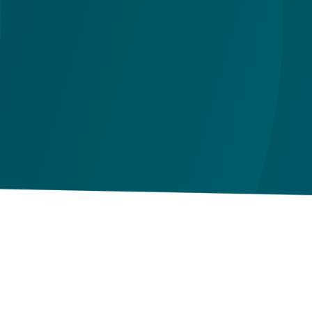
the
id