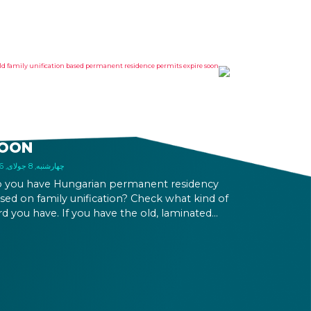
LD FAMILY UNIFICATION
ASED PERMANENT
ESIDENCE PERMITS EXPIRE
OON
چهارشنبه, 8 جولای, 2026
 you have Hungarian permanent residency
sed on family unification? Check what kind of
rd you have. If you have the old, laminated
rd that was issued between August 3, 2016
d August 2, 2021, instead of the newer, plastic
e, it will expire as of August 3, 2026. Other
rmits remain valid.