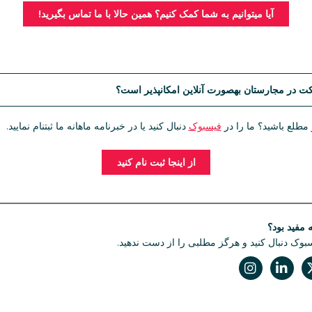
آیا میتوانیم به شما کمک کنیم؟ همین حالا با ما تماس بگیرید!
کت در مجارستان بهصورت آنلاین امکانپذیر است؟
ر، ثبت شرکت در مجارستان یا بهصورت حضوری انجام میشود یا از طریق و
 مطلع باشید؟ ما را در
فیسبوک
دنبال کنید یا در خبرنامه ماهانه ما ثبتنام نمایید.
رسمی (POA). هنوز مشخص نیست که با توجه به تحولات جدید در حوزه مدیریت الکترون
در سالهای آینده چگونه تغییر خواهد کرد.
از اینجا ثبت نام کنید
ه مفید بود؟
سبوک دنبال کنید و هرگز مطلبی را از دست ندهید.