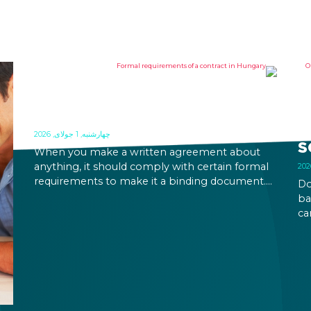
FORMAL REQUIREMENTS OF A
O
CONTRACT IN HUNGARY
B
R
چهارشنبه, 1 جولای, 2026
S
When you make a written agreement about
anything, it should comply with certain formal
requirements to make it a binding document.
Do
You are expected to put your signature and
ba
initials in specific places, provide appropriate
ca
attestation, and use a blue ink pen.
ca
an
on
pe