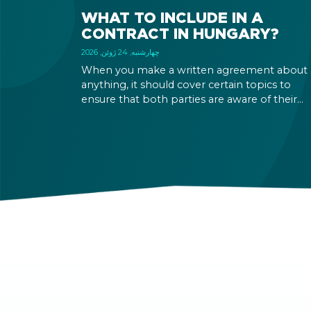
WHAT TO INCLUDE IN A
CONTRACT IN HUNGARY?
چهارشنبه, 24 ژوئن, 2026
When you make a written agreement about
anything, it should cover certain topics to
ensure that both parties are aware of their
rights and obligations. If there is a dispute in 
future, it can be settled based on the terms la
out in the contract and in the relevant law.