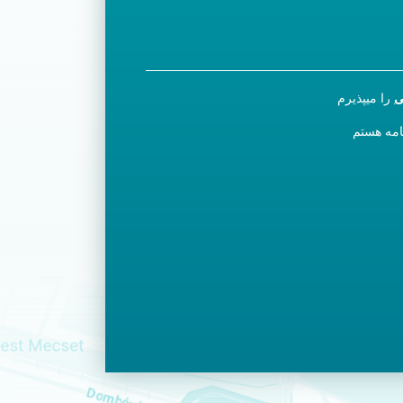
ی
را میپذیرم
نامه هستم