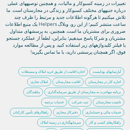
تغییرات در زمینه کسبوکار و مالیات، و همچنین توصیههای عملی
درباره جنبههای مختلف کسبوکار و زندگی در مجارستان است. ما
تلاش میکنیم تا هرگونه اطلاعات جدید و مرتبط را ظرف چند
ساعت منتشر کنیم؛ از این رو، وبلاگ Helpers یک منبع اطلاعات
ضروری برای مشتریان ما است. همچنین، به پرسشهای متداول
مشتریان و شرکا پاسخ میدهیم؛ بنابراین، لطفاً از عملکرد جستجو
یا فیلتر کلیدواژههای زیر استفاده کنید. و پس از مطالعه موارد
فوق، اگر همچنان پرسشی دارید، با ما تماس بگیرید!
آپارتمانهای بوداپست
اجازه اقامت از طریق خرید املاک و مستغلات
اجازه کار در مجارستان
اقامت مجارستان
املاک تجاری
برنامه مهاجرت به مجارستان از طریق سرمایه‌گذاری
پناهندگان
تابعیت مجارستان
ثبت شرکت
خدمات ترجمه
خدمات مالی و حسابداری
دفترکار مجازی
راهکارهای تأمین کارکنان
راهکارهای کسب و کار
سرمایهگذاری در زمینه املاک