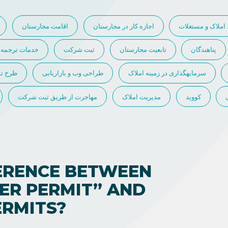
 املاک و مستغلات
اجازه کار در مجارستان
اقامت مجارستان
پناهندگان
تابعیت مجارستان
ثبت شرکت
خدمات ترجمه
سرمایهگذاری در زمینه املاک
طراحی وب و بازاریابی
طرح تو
کووید
مدیریت املاک
مهاجرت از طریق ثبت شرکت
FERENCE BETWEEN
ER PERMIT” AND
RMITS?