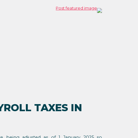
YROLL TAXES IN
e being adjusted as of 1 January 2025 so