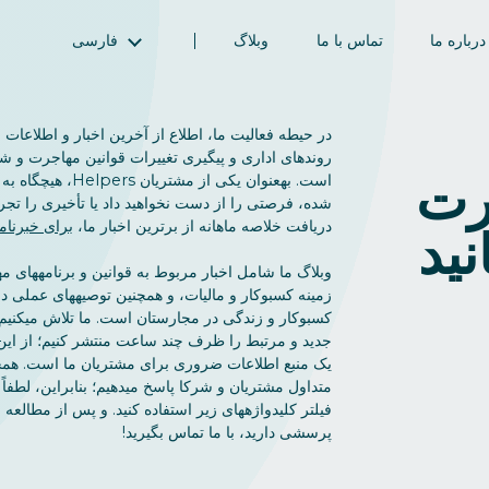
درباره ما
تماس با ما
وبلاگ
فارسی
English (انگلیسی)
Magyar (مجاری)
در حیطه فعالیت ما، اطلاع از آخرین اخبار و اطلاعات
العربية (عربی)
روندهای اداری و پیگیری تغییرات قوانین مهاجرت و ش
رت
است. بهعنوان یکی از مشت
Русский (روسی)
شده، فرصتی را از دست نخواهید داد یا تأخیری را تجر
Español (اسپانیایی)
دریافت خلاصه ماهانه از برترین اخبار ما،
برای خبرنامه
ید
Türkçe (ترکی)
وبلاگ ما شامل اخبار مربوط به قوانین و برنامههای م
简体中文 (چینی ساده‌شده)
زمینه کسبوکار و مالیات، و همچنین توصیههای عملی د
کسبوکار و زندگی در مجارستان است. ما تلاش میکنیم 
یک منبع اطلاعات ضروری برای مشتریان ما است. همچ
متداول مشتریان و شرکا پاسخ میدهیم؛ بنابراین، لطفاً
فیلتر کلیدواژههای زیر استفاده کنید. و پس از مطالعه
پرسشی دارید، با ما تماس بگیرید!