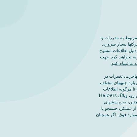
 مربوط به مقررات و
رکتها بسیار ضروری
ریان Helpers، هیچگاه به دلیل اطلاعات منسوخ
به نخواهید کرد. جهت
 ما ثبتنام کنید
.
هاجرت، تغییرات در
رباره جنبههای مختلف
تا هرگونه اطلاعات
جدید و مرتبط را ظرف چند ساعت منتشر کنیم؛ از این رو، وبلاگ Helpers
نین، به پرسشهای
 از عملکرد جستجو یا
 موارد فوق، اگر همچنان