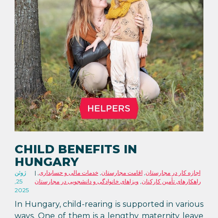
CHILD BENEFITS IN
HUNGARY
اجازه کار در مجارستان
,
اقامت مجارستان
,
خدمات مالی و حسابداری
,
ژوئن
راهکارهای تأمین کارکنان
,
ویزاهای خانوادگی و دانشجویی در مجارستان
25,
2025
In Hungary, child-rearing is supported in various
ways. One of them is a lengthy maternity leave