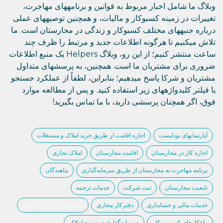
وبلاگ ما شامل اخبار مربوط به قوانین و برنامههای مهاجرت،
تغییرات در زمینه کسبوکار و مالیات، و همچنین توصیههای عملی
درباره جنبههای مختلف کسبوکار و زندگی در مجارستان است. ما
تلاش میکنیم تا هرگونه اطلاعات جدید و مرتبط را ظرف چند
ساعت منتشر کنیم؛ از این رو، وبلاگ Helpers یک منبع اطلاعات
ضروری برای مشتریان ما است. همچنین، به پرسشهای متداول
مشتریان و شرکا پاسخ میدهیم؛ بنابراین، لطفاً از عملکرد جستجو
یا فیلتر کلیدواژههای زیر استفاده کنید. و پس از مطالعه موارد
فوق، اگر همچنان پرسشی دارید، با ما تماس بگیرید!
آپارتمانهای بوداپست
اجازه اقامت از طریق خرید املاک و مستغلات
اجازه کار در مجارستان
اقامت مجارستان
املاک تجاری
برنامه مهاجرت به مجارستان از طریق سرمایه‌گذاری
پناهندگان
تابعیت مجارستان
ثبت شرکت
خدمات ترجمه
خدمات مالی و حسابداری
دفترکار مجازی
راهکارهای تأمین کارکنان
راهکارهای کسب و کار
سرمایهگذاری در زمینه املاک