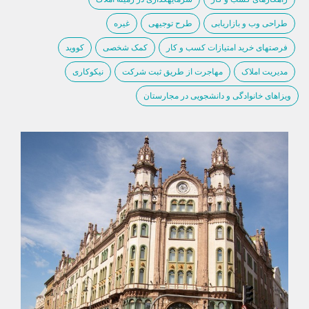
طراحی وب و بازاریابی
طرح توجیهی
غیره
فرصتهای خرید امتیازات کسب و کار
کمک شخصی
کووید
مدیریت املاک
مهاجرت از طریق ثبت شرکت
نیکوکاری
ویزاهای خانوادگی و دانشجویی در مجارستان