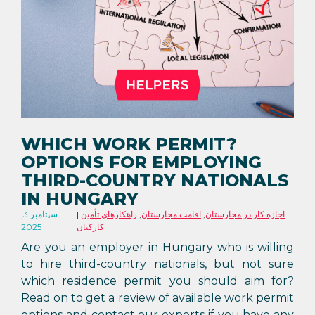
WHICH WORK PERMIT?
OPTIONS FOR EMPLOYING
THIRD-COUNTRY NATIONALS
IN HUNGARY
اجازه کار در مجارستان
,
اقامت مجارستان
,
راهکارهای تأمین
سپتامبر 3,
کارکنان
2025
Are you an employer in Hungary who is willing
to hire third-country nationals, but not sure
which residence permit you should aim for?
Read on to get a review of available work permit
options and contact our experts if you have any