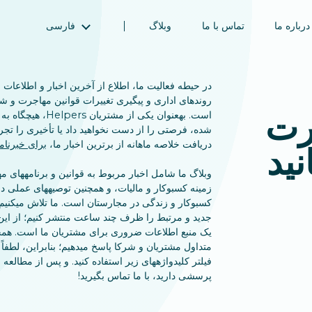
درباره ما
تماس با ما
وبلاگ
فارسی
English (انگلیسی)
Magyar (مجاری)
در حیطه فعالیت ما، اطلاع از آخرین اخبار و اطلاعات
العربية (عربی)
روندهای اداری و پیگیری تغییرات قوانین مهاجرت و ش
رت
است. بهعنوان یکی از مشت
Русский (روسی)
شده، فرصتی را از دست نخواهید داد یا تأخیری را تجر
Español (اسپانیایی)
دریافت خلاصه ماهانه از برترین اخبار ما،
برای خبرنامه
ید
Türkçe (ترکی)
وبلاگ ما شامل اخبار مربوط به قوانین و برنامههای م
简体中文 (چینی ساده‌شده)
زمینه کسبوکار و مالیات، و همچنین توصیههای عملی د
کسبوکار و زندگی در مجارستان است. ما تلاش میکنیم 
یک منبع اطلاعات ضروری برای مشتریان ما است. همچ
متداول مشتریان و شرکا پاسخ میدهیم؛ بنابراین، لطفاً
فیلتر کلیدواژههای زیر استفاده کنید. و پس از مطالعه
پرسشی دارید، با ما تماس بگیرید!