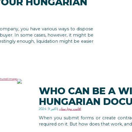
YOUR HUNGARIAN
ompany, you have various ways to dispose
ght buyer. In some cases, however, it might be
estingly enough, liquidation might be easier
WHO CAN BE A W
HUNGARIAN DOC
اقامت مجارستان
اکتبر 9, 2024
When you submit forms or create contrac
required on it. But how does that work, an