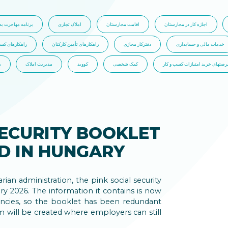
اجازه کار در مجارستان
اقامت مجارستان
املاک تجاری
برنامه مهاجرت به
خدمات مالی و حسابداری
دفترکار مجازی
راهکارهای تأمین کارکنان
راهکارهای کسب
رصتهای خرید امتیازات کسب و کار
کمک شخصی
کووید
مدیریت املاک
م
SECURITY BOOKLET
D IN HUNGARY
rian administration, the pink social security
ary 2026. The information it contains is now
ncies, so the booklet has been redundant
m will be created where employers can still