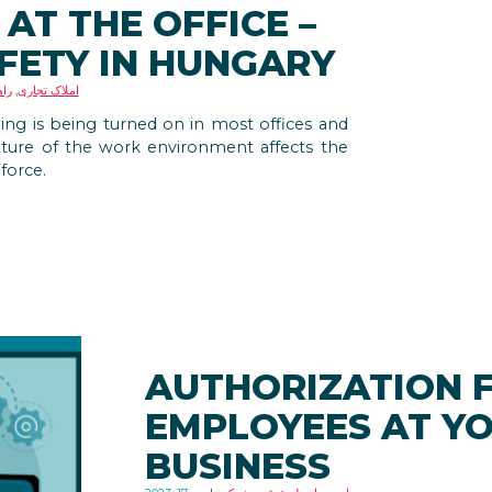
AT THE OFFICE –
ETY IN HUNGARY
املاک تجاری
,
راه
ing is being turned on in most offices and
ature of the work environment affects the
force.
AUTHORIZATION 
EMPLOYEES AT Y
BUSINESS