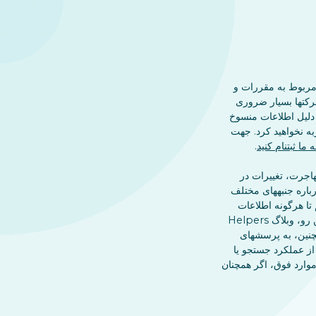
 مربوط به مقررات و
رکتها بسیار ضروری
ریان Helpers، هیچگاه به دلیل اطلاعات منسوخ
به نخواهید کرد. جهت
 ما ثبتنام کنید
.
هاجرت، تغییرات در
رباره جنبههای مختلف
تا هرگونه اطلاعات
جدید و مرتبط را ظرف چند ساعت منتشر کنیم؛ از این رو، وبلاگ Helpers
نین، به پرسشهای
 از عملکرد جستجو یا
 موارد فوق، اگر همچنان