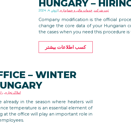
HUNGARY – HIRIN
ثبت شرکت
,
خدمات مالی و حسابداری
ژوئن 4, 2024
Company modification is the official proc
change the core data of your Hungarian 
the cases when you need this procedure is 
کسب اطلاعات بیشتر
FFICE – WINTER
HUNGARY
املاک تجاری
,
راه
re already in the season where heaters will
Since temperature is an essential element of
at the office will play an important role in
r employees.