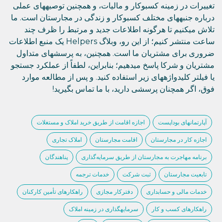
تغییرات در زمینه کسبوکار و مالیات، و همچنین توصیههای عملی
درباره جنبههای مختلف کسبوکار و زندگی در مجارستان است. ما
تلاش میکنیم تا هرگونه اطلاعات جدید و مرتبط را ظرف چند
ساعت منتشر کنیم؛ از این رو، وبلاگ Helpers یک منبع اطلاعات
ضروری برای مشتریان ما است. همچنین، به پرسشهای متداول
مشتریان و شرکا پاسخ میدهیم؛ بنابراین، لطفاً از عملکرد جستجو
یا فیلتر کلیدواژههای زیر استفاده کنید. و پس از مطالعه موارد
فوق، اگر همچنان پرسشی دارید، با ما تماس بگیرید!
آپارتمانهای بوداپست
اجازه اقامت از طریق خرید املاک و مستغلات
اجازه کار در مجارستان
اقامت مجارستان
املاک تجاری
برنامه مهاجرت به مجارستان از طریق سرمایه‌گذاری
پناهندگان
تابعیت مجارستان
ثبت شرکت
خدمات ترجمه
خدمات مالی و حسابداری
دفترکار مجازی
راهکارهای تأمین کارکنان
راهکارهای کسب و کار
سرمایهگذاری در زمینه املاک