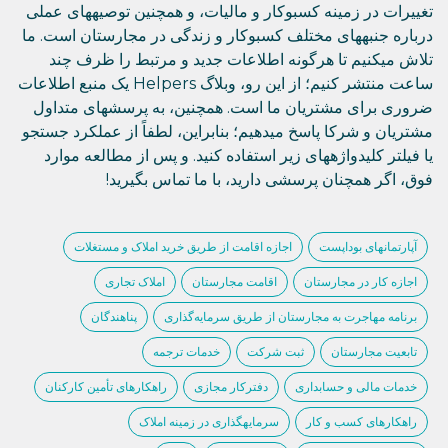
تغییرات در زمینه کسبوکار و مالیات، و همچنین توصیههای عملی
درباره جنبههای مختلف کسبوکار و زندگی در مجارستان است. ما
تلاش میکنیم تا هرگونه اطلاعات جدید و مرتبط را ظرف چند
ساعت منتشر کنیم؛ از این رو، وبلاگ Helpers یک منبع اطلاعات
ضروری برای مشتریان ما است. همچنین، به پرسشهای متداول
مشتریان و شرکا پاسخ میدهیم؛ بنابراین، لطفاً از عملکرد جستجو
یا فیلتر کلیدواژههای زیر استفاده کنید. و پس از مطالعه موارد
فوق، اگر همچنان پرسشی دارید، با ما تماس بگیرید!
آپارتمانهای بوداپست
اجازه اقامت از طریق خرید املاک و مستغلات
اجازه کار در مجارستان
اقامت مجارستان
املاک تجاری
برنامه مهاجرت به مجارستان از طریق سرمایه‌گذاری
پناهندگان
تابعیت مجارستان
ثبت شرکت
خدمات ترجمه
خدمات مالی و حسابداری
دفترکار مجازی
راهکارهای تأمین کارکنان
راهکارهای کسب و کار
سرمایهگذاری در زمینه املاک