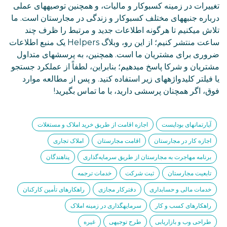
تغییرات در زمینه کسبوکار و مالیات، و همچنین توصیههای عملی
درباره جنبههای مختلف کسبوکار و زندگی در مجارستان است. ما
تلاش میکنیم تا هرگونه اطلاعات جدید و مرتبط را ظرف چند
ساعت منتشر کنیم؛ از این رو، وبلاگ Helpers یک منبع اطلاعات
ضروری برای مشتریان ما است. همچنین، به پرسشهای متداول
مشتریان و شرکا پاسخ میدهیم؛ بنابراین، لطفاً از عملکرد جستجو
یا فیلتر کلیدواژههای زیر استفاده کنید. و پس از مطالعه موارد
فوق، اگر همچنان پرسشی دارید، با ما تماس بگیرید!
آپارتمانهای بوداپست
اجازه اقامت از طریق خرید املاک و مستغلات
اجازه کار در مجارستان
اقامت مجارستان
املاک تجاری
برنامه مهاجرت به مجارستان از طریق سرمایه‌گذاری
پناهندگان
تابعیت مجارستان
ثبت شرکت
خدمات ترجمه
خدمات مالی و حسابداری
دفترکار مجازی
راهکارهای تأمین کارکنان
راهکارهای کسب و کار
سرمایهگذاری در زمینه املاک
طراحی وب و بازاریابی
طرح توجیهی
غیره