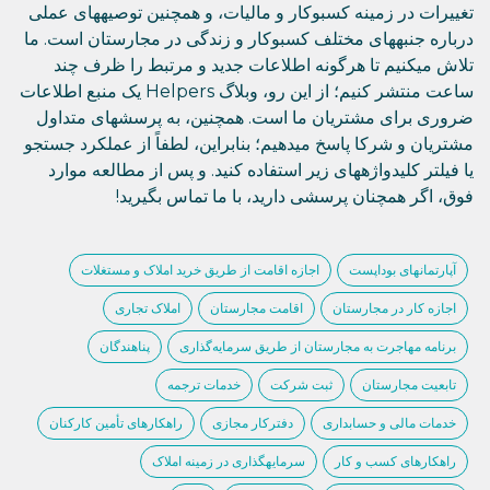
تغییرات در زمینه کسبوکار و مالیات، و همچنین توصیههای عملی
درباره جنبههای مختلف کسبوکار و زندگی در مجارستان است. ما
تلاش میکنیم تا هرگونه اطلاعات جدید و مرتبط را ظرف چند
ساعت منتشر کنیم؛ از این رو، وبلاگ Helpers یک منبع اطلاعات
ضروری برای مشتریان ما است. همچنین، به پرسشهای متداول
مشتریان و شرکا پاسخ میدهیم؛ بنابراین، لطفاً از عملکرد جستجو
یا فیلتر کلیدواژههای زیر استفاده کنید. و پس از مطالعه موارد
فوق، اگر همچنان پرسشی دارید، با ما تماس بگیرید!
آپارتمانهای بوداپست
اجازه اقامت از طریق خرید املاک و مستغلات
اجازه کار در مجارستان
اقامت مجارستان
املاک تجاری
برنامه مهاجرت به مجارستان از طریق سرمایه‌گذاری
پناهندگان
تابعیت مجارستان
ثبت شرکت
خدمات ترجمه
خدمات مالی و حسابداری
دفترکار مجازی
راهکارهای تأمین کارکنان
راهکارهای کسب و کار
سرمایهگذاری در زمینه املاک