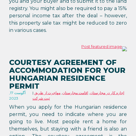
you and your buyer and to submit it to the land
registry. You might also be required to pay a 15%
personal income tax after the deal – however,
this property sale tax might be reduced to zero
in various cases.
COURTESY AGREEMENT OF
ACCOMMODATION FOR YOUR
HUNGARIAN RESIDENCE
PERMIT
اجازه کار در مجارستان
,
اقامت مجارستان
,
مهاجرت از طریق
آگوست 17,
ثبت شرکت
2023
When you apply for the Hungarian residence
permit, you need to indicate where you are
going to live. Most people rent a home for
themselves, but staying with a friend is also an