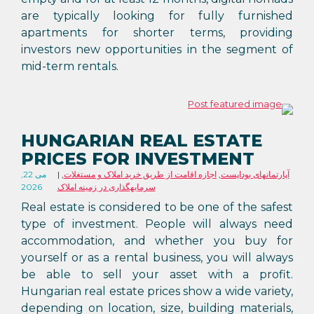
are typically looking for fully furnished
apartments for shorter terms, providing
investors new opportunities in the segment of
mid-term rentals.
HUNGARIAN REAL ESTATE
PRICES FOR INVESTMENT
آپارتمانهای بوداپست
,
اجازه اقامت از طریق خرید املاک و مستغلات
,
می 22,
سرمایهگذاری در زمینه املاک
2026
Real estate is considered to be one of the safest
type of investment. People will always need
accommodation, and whether you buy for
yourself or as a rental business, you will always
be able to sell your asset with a profit.
Hungarian real estate prices show a wide variety,
depending on location, size, building materials,