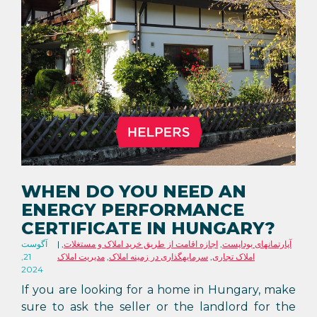
WHEN DO YOU NEED AN
ENERGY PERFORMANCE
CERTIFICATE IN HUNGARY?
آپارتمانهای بوداپست
,
اجازه اقامت از طریق خرید املاک و مستغلات
,
آگوست
املاک تجاری
,
سرمایهگذاری در زمینه املاک
,
مدیریت املاک
21,
2024
If you are looking for a home in Hungary, make
sure to ask the seller or the landlord for the