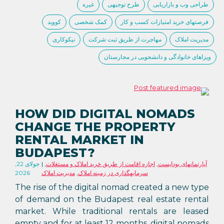
طراحی وب و بازاریابی
طرح توجیهی
غیره
فرصتهای خرید امتیازات کسب و کار
کمک شخصی
کووید
مدیریت املاک
مهاجرت از طریق ثبت شرکت
نیکوکاری
ویزاهای خانوادگی و دانشجویی در مجارستان
HOW DID DIGITAL NOMADS
CHANGE THE PROPERTY
RENTAL MARKET IN
BUDAPEST?
آپارتمانهای بوداپست
,
اجازه اقامت از طریق خرید املاک و مستغلات
,
جولای 22,
سرمایهگذاری در زمینه املاک
,
مدیریت املاک
2026
The rise of the digital nomad created a new type
of demand on the Budapest real estate rental
market. While traditional rentals are leased
empty and for at least 12 months, digital nomads