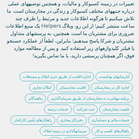
تغییرات در زمینه کسبوکار و مالیات، و همچنین توصیههای عملی
درباره جنبههای مختلف کسبوکار و زندگی در مجارستان است. ما
تلاش میکنیم تا هرگونه اطلاعات جدید و مرتبط را ظرف چند
ساعت منتشر کنیم؛ از این رو، وبلاگ Helpers یک منبع اطلاعات
ضروری برای مشتریان ما است. همچنین، به پرسشهای متداول
مشتریان و شرکا پاسخ میدهیم؛ بنابراین، لطفاً از عملکرد جستجو
یا فیلتر کلیدواژههای زیر استفاده کنید. و پس از مطالعه موارد
فوق، اگر همچنان پرسشی دارید، با ما تماس بگیرید!
آپارتمانهای بوداپست
اجازه اقامت از طریق خرید املاک و مستغلات
اجازه کار در مجارستان
اقامت مجارستان
املاک تجاری
برنامه مهاجرت به مجارستان از طریق سرمایه‌گذاری
پناهندگان
تابعیت مجارستان
ثبت شرکت
خدمات ترجمه
خدمات مالی و حسابداری
دفترکار مجازی
راهکارهای تأمین کارکنان
راهکارهای کسب و کار
سرمایهگذاری در زمینه املاک