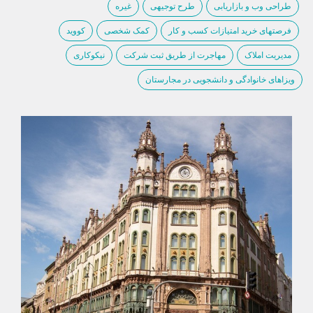
طراحی وب و بازاریابی
طرح توجیهی
غیره
فرصتهای خرید امتیازات کسب و کار
کمک شخصی
کووید
مدیریت املاک
مهاجرت از طریق ثبت شرکت
نیکوکاری
ویزاهای خانوادگی و دانشجویی در مجارستان