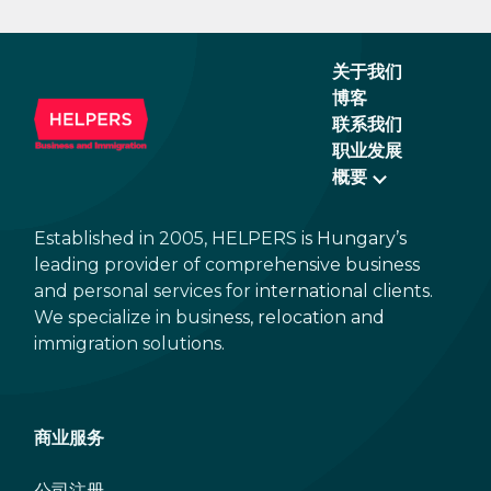
关于我们
博客
联系我们
职业发展
概要
Established in 2005, HELPERS is Hungary’s
leading provider of comprehensive business
and personal services for international clients.
We specialize in business, relocation and
immigration solutions.
商业服务
公司注册