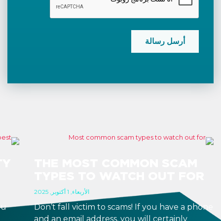
TY
THE MOST COMMON SCAM
TYPES TO WATCH OUT FOR
الأربعاء, 1 أكتوبر, 2025
ou
Don’t fall victim to scams! If you have a phone
and an email address, you will certainly