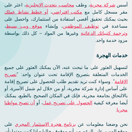
أسس
شركة مجرية
، وظف
محاسب يتحدث الإنجليزية
، اعثر على
مقر مسجل كامل مع
مكتب افتراضي
،
أو خطط نشاط عملك
بحيث يمكنك تحقيق أقصى استفادة من استثمارك، واحصل على
مساعدة في
توظيف الموظفين
، وإنشاء
موقع ويب بسيط
،
وترجمة كتيباتك الدعائية
وغيرها من المواد – كل ذلك بواسطة
مزود خدمة واحد.
خدمات الهجرة
لتسهيل العثور على ما تبحث عنه، الآن يمكنك العثور على جميع
الخدمات المتعلقة بتصريح الإقامة تحت عنوان واحد: “
تصريح
الإقامة
“. وسواء كنت تريد تقديم طلب للحصول على تصريح إقامة
على أساس إدارة شركة مجرية، أو من خلال لم شمل الأسرة، أو
بالالتحاق بجامعة مجرية، فإنك في المكان الصحيح. بالطبع، يمكنك
أيضا معرفة كيفية
الحصول على تصريح عمل
، أو
أن تصبح مواطنا
مجريا
.
نحن وضعنا معلومات عن
برنامج هجرة الاستثمار المجري
على
موقع الويب، على الرغم من أنه موقوف حاليا – إذا كنت مهتما بأن