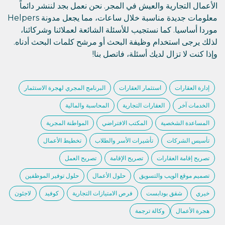
الأعمال التجارية والعيش في المجر. نحن نعمل بجد لننشر دائماً
معلومات جديدة مناسبة خلال ساعات، مما يجعل مدونة Helpers
موردا أساسيا. كما نستجيب للأسئلة الشائعة لعملائنا وشركائنا،
لذلك يرجى استخدام وظيفة البحث أو مرشح كلمات البحث أدناه.
وإذا كنت لا تزال لديك أسئلة، فاتصل بنا!
إدارة العقارات
استثمار العقارات
البرنامج المجري لهجرة الاستثمار
الخدمات آخر
العقارات التجارية
المحاسبة والمالية
المساعدة الشخصية
المكتب الافتراضي
المواطنة المجرية
تأسيس الشركات
تأشيرات الأسر والطلاب
تخطيط الأعمال
تصريح إقامة العقارات
تصريح الإقامة
تصريح العمل
تصميم موقع الويب والتسويق
حلول الأعمال
حلول توفير الموظفين
خيري
شقق بودابست
فرص الامتيازات التجارية
كوفيد
لاجئون
هجرة الأعمال
وكالة ترجمة