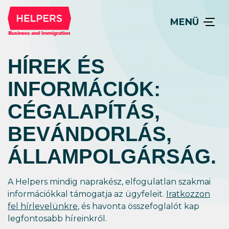
MENÜ
HÍREK ÉS
INFORMÁCIÓK:
CÉGALAPÍTÁS,
BEVÁNDORLÁS,
ÁLLAM­POLGÁRSÁG.
A Helpers mindig naprakész, elfogulatlan szakmai
információkkal támogatja az ügyfeleit.
Iratkozzon
fel hírlevelünkre
, és havonta összefoglalót kap
legfontosabb híreinkről.