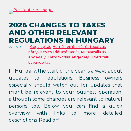
2026 CHANGES TO TAXES
AND OTHER RELEVANT
REGULATIONS IN HUNGARY
2026.01.14.
Cégalapítás
,
Humán errőforrás és toborzás
,
Könyvelés és adótanácsadás
,
Munkavállalási
engedély
,
Tartózkodási engedély
,
Üzleti célú
bevándorlás
In Hungary, the start of the year is always about
updates to regulations. Business owners
especially should watch out for updates that
might be relevant to your business operation,
although some changes are relevant to natural
persons too. Below you can find a quick
overview with links to more detailed
descriptions. Read on!