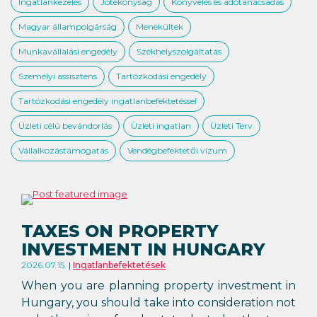
Ingatlankezelés
Jótékonyság
Könyvelés és adótanácsadás
Magyar állampolgárság
Menekültek
Munkavállalási engedély
Székhelyszolgáltatás
Személyi assisztens
Tartózkodási engedély
Tartózkodási engedély ingatlanbefektetéssel
Üzleti célú bevándorlás
Üzleti ingatlan
Üzleti Terv
Vállalkozástámogatás
Vendégbefektetői vízum
TAXES ON PROPERTY
INVESTMENT IN HUNGARY
2026.07.15.
Ingatlanbefektetések
When you are planning property investment in
Hungary, you should take into consideration not