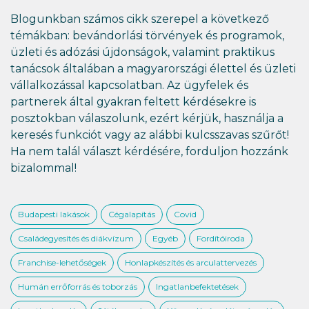
Blogunkban számos cikk szerepel a következő
témákban: bevándorlási törvények és programok,
üzleti és adózási újdonságok, valamint praktikus
tanácsok általában a magyarországi élettel és üzleti
vállalkozással kapcsolatban. Az ügyfelek és
partnerek által gyakran feltett kérdésekre is
posztokban válaszolunk, ezért kérjük, használja a
keresés funkciót vagy az alábbi kulcsszavas szűrőt!
Ha nem talál választ kérdésére, forduljon hozzánk
bizalommal!
Budapesti lakások
Cégalapítás
Covid
Családegyesítés és diákvízum
Egyéb
Fordítóiroda
Franchise-lehetőségek
Honlapkészítés és arculattervezés
Humán errőforrás és toborzás
Ingatlanbefektetések