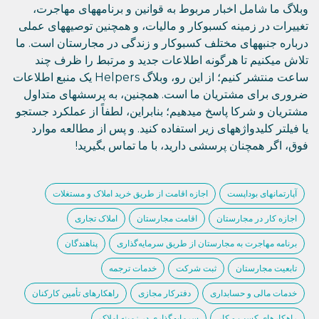
وبلاگ ما شامل اخبار مربوط به قوانین و برنامههای مهاجرت،
تغییرات در زمینه کسبوکار و مالیات، و همچنین توصیههای عملی
درباره جنبههای مختلف کسبوکار و زندگی در مجارستان است. ما
تلاش میکنیم تا هرگونه اطلاعات جدید و مرتبط را ظرف چند
ساعت منتشر کنیم؛ از این رو، وبلاگ Helpers یک منبع اطلاعات
ضروری برای مشتریان ما است. همچنین، به پرسشهای متداول
مشتریان و شرکا پاسخ میدهیم؛ بنابراین، لطفاً از عملکرد جستجو
یا فیلتر کلیدواژههای زیر استفاده کنید. و پس از مطالعه موارد
فوق، اگر همچنان پرسشی دارید، با ما تماس بگیرید!
آپارتمانهای بوداپست
اجازه اقامت از طریق خرید املاک و مستغلات
اجازه کار در مجارستان
اقامت مجارستان
املاک تجاری
برنامه مهاجرت به مجارستان از طریق سرمایه‌گذاری
پناهندگان
تابعیت مجارستان
ثبت شرکت
خدمات ترجمه
خدمات مالی و حسابداری
دفترکار مجازی
راهکارهای تأمین کارکنان
راهکارهای کسب و کار
سرمایهگذاری در زمینه املاک