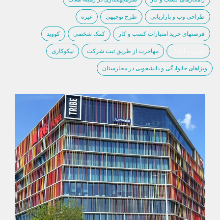
طراحی وب و بازاریابی
طرح توجیهی
غیره
فرصتهای خرید امتیازات کسب و کار
کمک شخصی
کووید
مدیریت املاک
مهاجرت از طریق ثبت شرکت
نیکوکاری
ویزاهای خانوادگی و دانشجویی در مجارستان