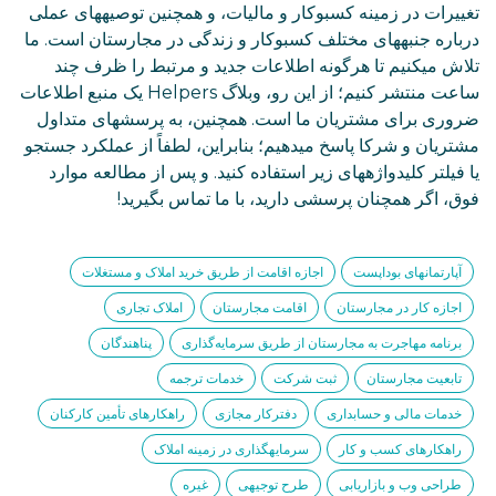
تغییرات در زمینه کسبوکار و مالیات، و همچنین توصیههای عملی
درباره جنبههای مختلف کسبوکار و زندگی در مجارستان است. ما
تلاش میکنیم تا هرگونه اطلاعات جدید و مرتبط را ظرف چند
ساعت منتشر کنیم؛ از این رو، وبلاگ Helpers یک منبع اطلاعات
ضروری برای مشتریان ما است. همچنین، به پرسشهای متداول
مشتریان و شرکا پاسخ میدهیم؛ بنابراین، لطفاً از عملکرد جستجو
یا فیلتر کلیدواژههای زیر استفاده کنید. و پس از مطالعه موارد
فوق، اگر همچنان پرسشی دارید، با ما تماس بگیرید!
آپارتمانهای بوداپست
اجازه اقامت از طریق خرید املاک و مستغلات
اجازه کار در مجارستان
اقامت مجارستان
املاک تجاری
برنامه مهاجرت به مجارستان از طریق سرمایه‌گذاری
پناهندگان
تابعیت مجارستان
ثبت شرکت
خدمات ترجمه
خدمات مالی و حسابداری
دفترکار مجازی
راهکارهای تأمین کارکنان
راهکارهای کسب و کار
سرمایهگذاری در زمینه املاک
طراحی وب و بازاریابی
طرح توجیهی
غیره