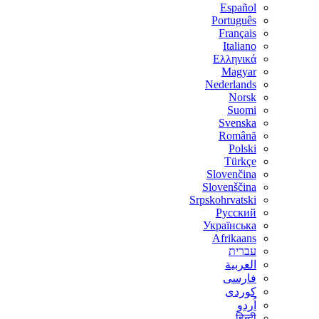
Español
Português
Français
Italiano
Ελληνικά
Magyar
Nederlands
Norsk
Suomi
Svenska
Română
Polski
Türkçe
Slovenčina
Slovenščina
Srpskohrvatski
Русский
Українська
Afrikaans
עברית
العربية
فارسی
کوردی
اُردو
हिन्दी