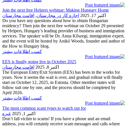
Join the next free Helpers webinar: Making Hungary Home
اکتبر 17, 2025
اجازه کار در مجارستان
,
اقامت مجارستان
Do you have any questions about how to obtain Hungarian
residency? Then join the next free webinar on October 29 presented
by Helpers, Hungary’s leading provider of business and immigration
services. The speaker will be Dr. Anna Kőszegi, immigration expert,
and the event will be hosted by Anikó Woods, founder and author of
the How to Hungary blog.
کسب اطلاعات بیشتر
EES is finally going live in October 2025
اکتبر 8, 2025
اقامت مجارستان
The European Entry/Exit System (EES) has been in the works for
years. Now it seems the wait is over, and gradual rollout will finally
start on October 12, 2025, in Estonia. Other member states will
follow suit one by one, and the process should be completed by
April 2026.
کسب اطلاعات بیشتر
The most common scam types to watch out for
اکتبر 1, 2025
غیره
Don’t fall victim to scams! If you have a phone and an email
address, you will certainly receive scam messages and calls where