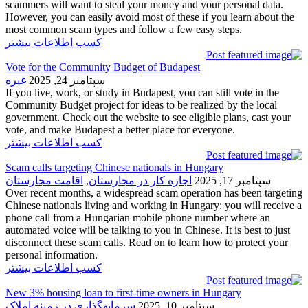
scammers will want to steal your money and your personal data.
However, you can easily avoid most of these if you learn about the
most common scam types and follow a few easy steps.
کسب اطلاعات بیشتر
Vote for the Community Budget of Budapest
سپتامبر 24, 2025
غیره
If you live, work, or study in Budapest, you can still vote in the
Community Budget project for ideas to be realized by the local
government. Check out the website to see eligible plans, cast your
vote, and make Budapest a better place for everyone.
کسب اطلاعات بیشتر
Scam calls targeting Chinese nationals in Hungary
سپتامبر 17, 2025
اجازه کار در مجارستان
,
اقامت مجارستان
Over recent months, a widespread scam operation has been targeting
Chinese nationals living and working in Hungary: you will receive a
phone call from a Hungarian mobile phone number where an
automated voice will be talking to you in Chinese. It is best to just
disconnect these scam calls. Read on to learn how to protect your
personal information.
کسب اطلاعات بیشتر
New 3% housing loan to first-time owners in Hungary
سپتامبر 10, 2025
سرمایهگذاری در زمینه املاک