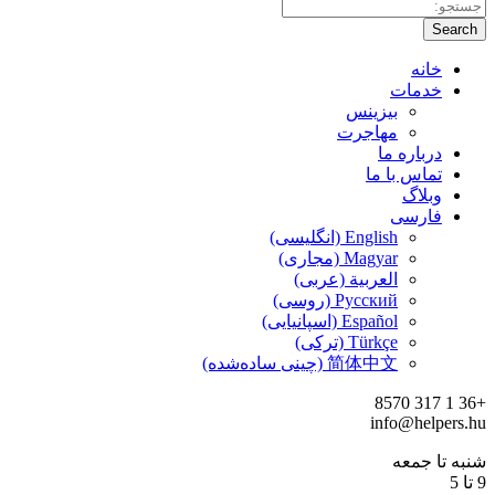
Search
خانه
خدمات
بیزینس
مهاجرت
درباره ما
تماس با ما
وبلاگ
فارسی
English (انگلیسی)
Magyar (مجاری)
العربية (عربی)
Русский (روسی)
Español (اسپانیایی)
Türkçe (ترکی)
简体中文 (چینی ساده‌شده)
+36 1 317 8570
info@helpers.hu
شنبه تا جمعه
9 تا 5