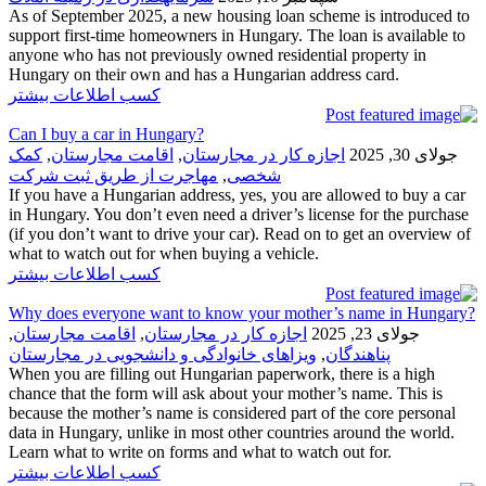
As of September 2025, a new housing loan scheme is introduced to
support first-time homeowners in Hungary. The loan is available to
anyone who has not previously owned residential property in
Hungary on their own and has a Hungarian address card.
کسب اطلاعات بیشتر
Can I buy a car in Hungary?
جولای 30, 2025
اجازه کار در مجارستان
,
اقامت مجارستان
,
کمک
شخصی
,
مهاجرت از طریق ثبت شرکت
If you have a Hungarian address, yes, you are allowed to buy a car
in Hungary. You don’t even need a driver’s license for the purchase
(if you don’t want to drive your car). Read on to get an overview of
what to watch out for when buying a vehicle.
کسب اطلاعات بیشتر
Why does everyone want to know your mother’s name in Hungary?
جولای 23, 2025
اجازه کار در مجارستان
,
اقامت مجارستان
,
پناهندگان
,
ویزاهای خانوادگی و دانشجویی در مجارستان
When you are filling out Hungarian paperwork, there is a high
chance that the form will ask about your mother’s name. This is
because the mother’s name is considered part of the core personal
data in Hungary, unlike in most other countries around the world.
Learn what to write on forms and what to watch out for.
کسب اطلاعات بیشتر