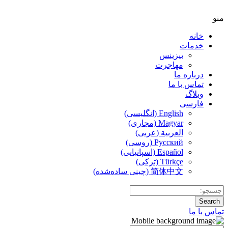
منو
خانه
خدمات
بیزینس
مهاجرت
درباره ما
تماس با ما
وبلاگ
فارسی
English (انگلیسی)
Magyar (مجاری)
العربية (عربی)
Русский (روسی)
Español (اسپانیایی)
Türkçe (ترکی)
简体中文 (چینی ساده‌شده)
Search
تماس با ما