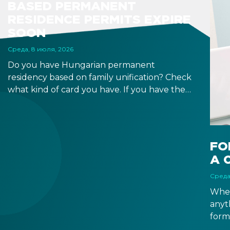
BASED PERMANENT
RESIDENCE PERMITS EXPIRE
SOON
Среда, 8 июля, 2026
Do you have Hungarian permanent
residency based on family unification? Check
what kind of card you have. If you have the
old, laminated card that was issued between
August 3, 2016 and August 2, 2021, instead of
the newer, plastic one, it will expire as of
August 3, 2026. Other permits remain valid.
FO
A 
Среда
When
anyt
form
docu