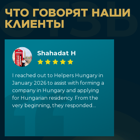
ОТЗ
ЧТО ГОВОРЯТ НАШИ
КЛИЕНТЫ
Shahadat H
I reached out to Helpers Hungary in
January 2026 to assist with forming a
company in Hungary and applying
for Hungarian residency. From the
very beginning, they responded
promptly and provided clear,
detailed information to all my
inquiries. I would especially like to
highlight Tala Shalati, who was