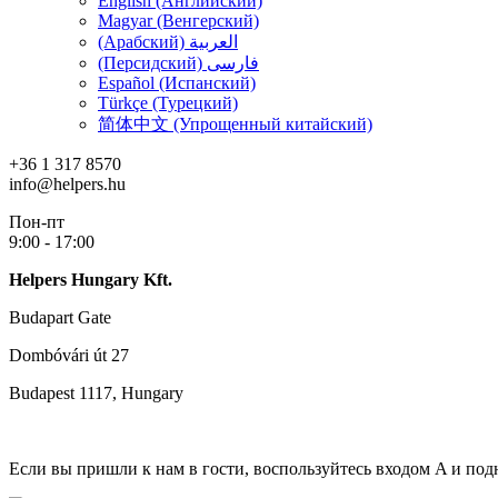
English (Английский)
Magyar (Венгерский)
(Арабский) العربية
(Персидский) فارسی
Español (Испанский)
Türkçe (Турецкий)
简体中文 (Упрощенный китайский)
+36 1 317 8570
info@helpers.hu
Пон-пт
9:00 - 17:00
Helpers Hungary Kft.
Budapart Gate
Dombóvári út 27
Budapest 1117, Hungary
Если вы пришли к нам в гости, воспользуйтесь входом A и под