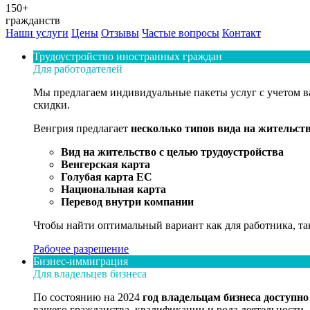
150+
гражданств
Наши услуги
Цены
Отзывы
Частые вопросы
Контакт
Трудоустройство иностранных граждан
Для работодателей
Мы предлагаем индивидуальные пакеты услуг с учетом в
скидки.
Венгрия предлагает
несколько типов вида на жительст
Вид на жительство с целью трудоустройства
Венгерская карта
Голубая карта ЕС
Национальная карта
Перевод внутри компании
Чтобы найти оптимальный вариант как для работника, так
Рабочее разрешение
Бизнес-иммиграция
Для владельцев бизнеса
По состоянию на 2024
год владельцам бизнеса доступно
вашего гражданства, квалификации и рода деятельности.