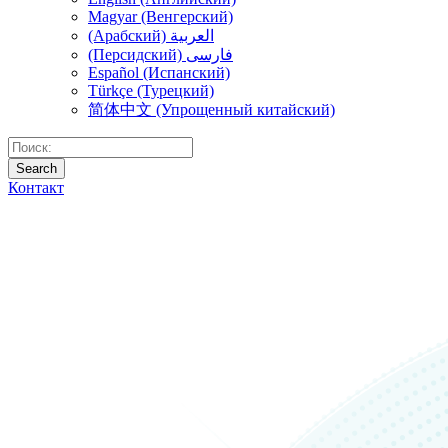
Magyar (Венгерский)
(Арабский) العربية
(Персидский) فارسی
Español (Испанский)
Türkçe (Турецкий)
简体中文 (Упрощенный китайский)
Search
Контакт