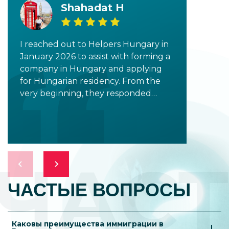
Shahadat H
I reached out to Helpers Hungary in
January 2026 to assist with forming a
company in Hungary and applying
for Hungarian residency. From the
very beginning, they responded
promptly and provided clear,
detailed information to all my
inquiries. I would especially like to
highlight Tala Shalati, who was
incredibly supportive in addressing all
ЧАС
my concerns and questions. As the
process progressed, I had the
ЧАСТЫЕ ВОПРОСЫ
opportunity to work with Dr. Norbert,
Emília, Krisztián, Kátya, Botond,
Tímea, and László. Each of them has
Каковы преимущества иммиграции в
been highly professional, responsive,