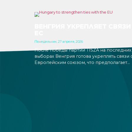
ВЕНГРИЯ УКРЕПЛЯЕТ СВЯЗИ
ЕС
Понедельник, 27 апреля, 2026
После победы партии TISZA на последних
выборах Венгрия готова укреплять связи 
Европейским союзом, что предполагает
более тесное сотрудничество с института
ЕС и открывает перспективу введения ев
в обозримом будущем. Рынки уже
положительно реагируют на ожидаемые
изменения, что делает страну еще более
привлекательной для бизнеса и инвестиц