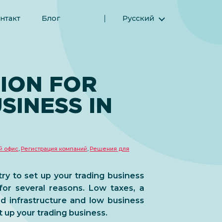
нтакт
Блог
Русский
English (Английский)
Magyar (Венгерский)
(Арабский) العربية
TION FOR
(Персидский) فارسی
SINESS IN
Español (Испанский)
Türkçe (Турецкий)
简体中文 (Упрощенный китайский)
й офис
,
Регистрация компаний
,
Решения для
ry to set up your trading business
for several reasons. Low taxes, a
ed infrastructure and low business
t up your trading business.