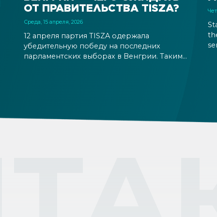
ОТ ПРАВИТЕЛЬСТВА TISZA?
Чет
Среда, 15 апреля, 2026
St
th
12 апреля партия TISZA одержала
se
убедительную победу на последних
mo
парламентских выборах в Венгрии. Таким
se
образом, правительство FIDESZ будет
is
заменено после 16 лет правления. Валютные
wa
рынки и фондовые биржи позитивно
отреагировали на результаты и ожидаемую
стабильность, которую обещает
правительство TISZA. В то же время
изменения в иммиграционных правилах в
ТА
ближайшем будущем не ожидаются.