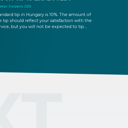
верг, 9 апреля, 2026
andard tip in Hungary is 10%. The amount of
e tip should reflect your satisfaction with the
rvice, but you will not be expected to tip
re than 20%. Many restaurants also charge a
rvice fee, which cannot be above 15%. If there
 a service fee, it is best to politely ask the
iter whether you are expected to tip too.
КТ