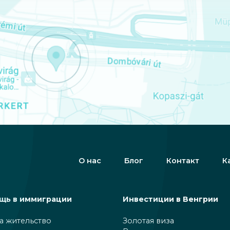
О нас
Блог
Контакт
К
щь в иммиграции
Инвестиции в Венгрии
а жительство
Золотая виза