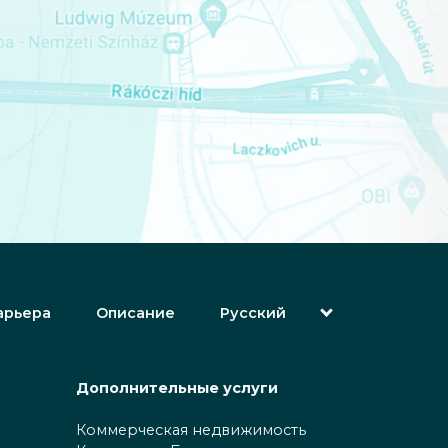
арьера
Описание
Русский
English (Английский)
Magyar (Венгерский)
(Арабский) العربية
Дополнительные услуги
(Персидский) فارسی
Español (Испанский)
Коммерческая недвижимость