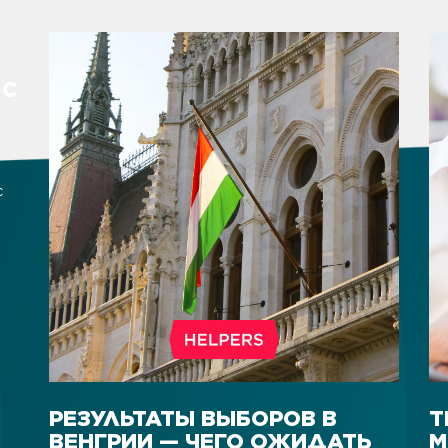
 С
с
ми
ро
ий.
РЕЗУЛЬТАТЫ ВЫБОРОВ В
T
ВЕНГРИИ — ЧЕГО ОЖИДАТЬ
M