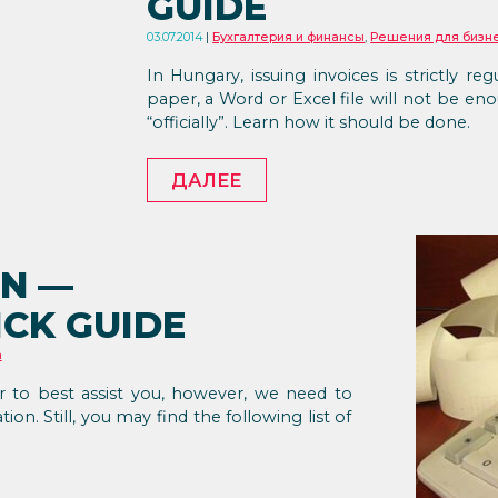
GUIDE
03.07.2014
Бухгалтерия и финансы
,
Решения для бизн
In Hungary, issuing invoices is strictly r
paper, a Word or Excel file will not be eno
“officially”. Learn how it should be done.
ДАЛЕЕ
N —
CK GUIDE
а
r to best assist you, however, we need to
on. Still, you may find the following list of