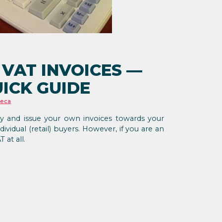
VAT INVOICES —
ICK GUIDE
неса
 and issue your own invoices towards your
dividual (retail) buyers. However, if you are an
 at all.