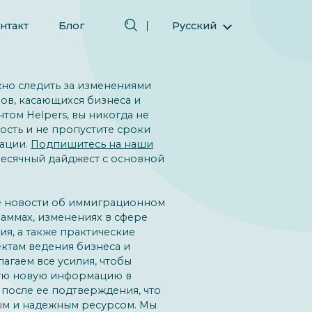
нтакт
Блог
Русский
English (Английский)
Magyar (Венгерский)
жно следить за изменениями
(Арабский) العربية
ов, касающихся бизнеса и
том Helpers, вы никогда не
(Персидский) فارسی
ость и не пропустите сроки
Español (Испанский)
ации.
Подпишитесь на наши
есячный дайджест с основной
Türkçe (Турецкий)
简体中文 (Упрощенный китайский)
е новости об иммиграционном
аммах, изменениях в сфере
я, а также практические
ктам ведения бизнеса и
агаем все усилия, чтобы
ую новую информацию в
 после ее подтверждения, что
ным и надежным ресурсом. Мы