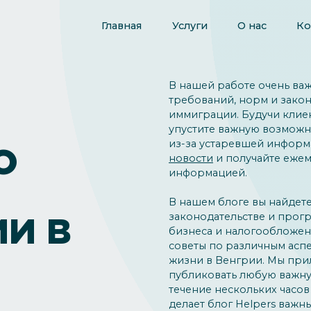
Главная
Услуги
О нас
Ко
В нашей работе очень ва
требований, норм и закон
иммиграции. Будучи клиен
упустите важную возможн
из-за устаревшей информ
О
новости
и получайте ежем
информацией.
В нашем блоге вы найдет
законодательстве и прогр
И В
бизнеса и налогообложени
советы по различным аспе
жизни в Венгрии. Мы прил
публиковать любую важн
течение нескольких часов
делает блог Helpers важ