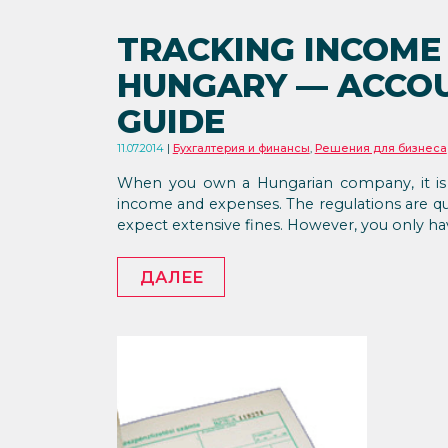
TRACKING INCOME 
HUNGARY — ACCO
GUIDE
11.07.2014
Бухгалтерия и финансы
,
Решения для бизнеса
When you own a Hungarian company, it is 
income and expenses. The regulations are quit
expect extensive fines. However, you only hav
ДАЛЕЕ