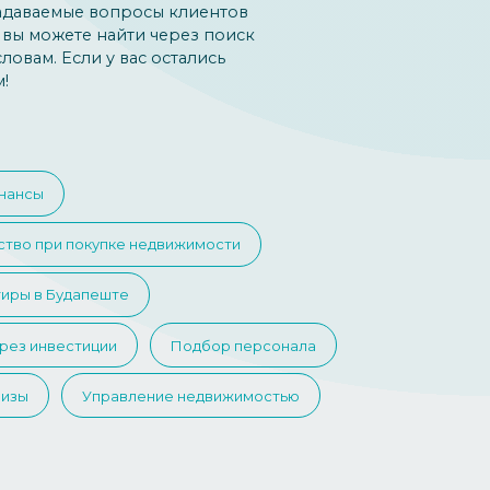
задаваемые вопросы клиентов
ы вы можете найти через поиск
ловам. Если у вас остались
!
инансы
ство при покупке недвижимости
иры в Будапеште
рез инвестиции
Подбор персонала
визы
Управление недвижимостью