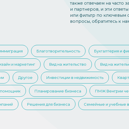
также отвечаем на часто 
и партнеров, и эти ответ
или фильтр по ключевым с
вопросы, обратитесь к нам
иммиграция
Благотворительность
Бухгалтерия и ф
изайн и маркетинг
Вид на жительство
Вид на житель
ии
Другое
Инвестиции в недвижимость
Кварт
 помощник
Планирование бизнеса
ПМЖ Венгрии че
мпаний
Решения для бизнеса
Семейные и учебные 