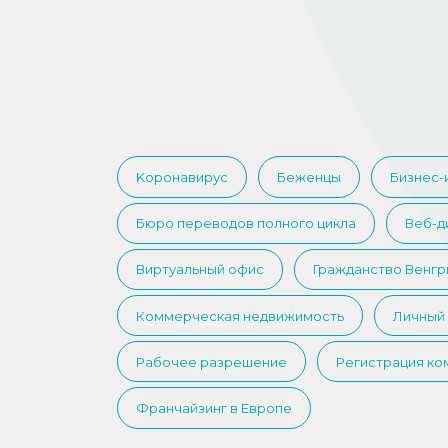
Kоронавирус
Беженцы
Бизнес-
Бюро переводов полного цикла
Веб-д
Виртуальный офис
Гражданство Венгр
Коммерческая недвижимость
Личный
Рабочее разрешение
Регистрация ко
Франчайзинг в Европе