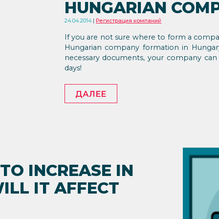
HUNGARIAN COM
24.04.2014
Регистрация компаний
If you are not sure where to form a compan
Hungarian company formation in Hungary i
necessary documents, your company can b
days!
ДАЛЕЕ
TO INCREASE IN
LL IT AFFECT