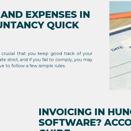
AND EXPENSES IN
UNTANCY QUICK
crucial that you keep good track of your
e strict, and if you fail to comply, you may
e to follow a few simple rules.
INVOICING IN HU
SOFTWARE? ACCO