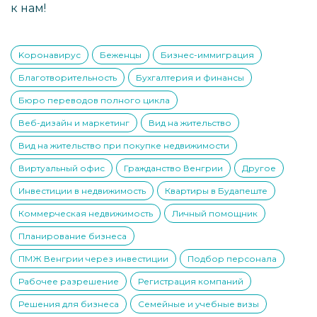
к нам!
Kоронавирус
Беженцы
Бизнес-иммиграция
Благотворительность
Бухгалтерия и финансы
Бюро переводов полного цикла
Веб-дизайн и маркетинг
Вид на жительство
Вид на жительство при покупке недвижимости
Виртуальный офис
Гражданство Венгрии
Другое
Инвестиции в недвижимость
Квартиры в Будапеште
Коммерческая недвижимость
Личный помощник
Планирование бизнеса
ПМЖ Венгрии через инвестиции
Подбор персонала
Рабочее разрешение
Регистрация компаний
Решения для бизнеса
Семейные и учебные визы