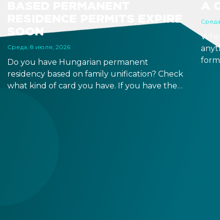
BASED PERMANENT
A 
RESIDENCE PERMITS EXPIRE
Среда
SOON
When
Среда, 8 июля, 2026
anyt
form
Do you have Hungarian permanent
docu
residency based on family unification? Check
signa
what kind of card you have. If you have the
prov
old, laminated card that was issued between
blue
August 3, 2016 and August 2, 2021, instead of
the newer, plastic one, it will expire as of
August 3, 2026. Other permits remain valid.