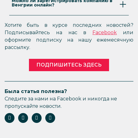
Можно ли зарегистрировать компанию в
Венгрии онлайн?
На данный момент регистрация компании в
Венгрии может осуществляться либо лично,
Хотите быть в курсе последних новостей?
либо по доверенности. Пока еще предстоит
Подписывайтесь на нас в
Facebook
или
увидеть, как процедура регистрации бизнеса
оформите подписку на нашу ежемесячную
изменится в ближайшие годы с учетом
рассылку.
дальнейшего развития электронного
администрирования.
ПОДПИШИТЕСЬ ЗДЕСЬ
Была статья полезна?
Следите за нами на Facebook и никогда не
пропускайте новости.