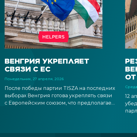
ВЕНГРИЯ УКРЕПЛЯЕТ
РЕ
СВЯЗИ С ЕС
ВЕ
ОТ
Понедельник, 27 апреля, 2026
Среда
После победы партии TISZA на последних
выборах Венгрия готова укреплять связи
12 а
с Европейским союзом, что предполагает
убе
более тесное сотрудничество с
парл
институтами ЕС и открывает перспективу
обра
введения евро в обозримом будущем.
заме
Рынки уже положительно реагируют на
Вал