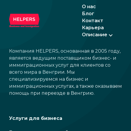
ожидаемые изменения, что делает страну
пози
О нас
еще более привлекательной для бизнеса
ожид
Блог
и инвестиций.
обещ
Контакт
вре
Карьера
пра
Описание
ожи
Компания HELPERS, основанная в 2005 году,
является ведущим поставщиком бизнес- и
иммиграционных услуг для клиентов со
всего мира в Венгрии. Мы
специализируемся на бизнес и
иммиграционных услугах, а также оказываем
помощь при переезде в Венгрию.
Услуги для бизнеса