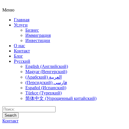
Меню
Главная
Услуги
Бизнес
Иммиграция
Инвестиции
О нас
Контакт
Блог
Русский
English (Английский)
Magyar (Венгерский)
(Арабский) العربية
(Персидский) فارسی
Español (Испанский)
Türkçe (Турецкий)
简体中文 (Упрощенный китайский)
Search
Контакт