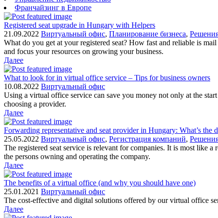
Франчайзинг в Европе
Registered seat upgrade in Hungary with Helpers
21.09.2022
Виртуальный офис
,
Планирование бизнеса
,
Решения
What do you get at your registered seat? How fast and reliable is mai
and focus your resources on growing your business.
Далее
What to look for in virtual office service – Tips for business owners
10.08.2022
Виртуальный офис
Using a virtual office service can save you money not only at the st
choosing a provider.
Далее
Forwarding representative and seat provider in Hungary: What’s the d
25.05.2022
Виртуальный офис
,
Регистрация компаний
,
Решения
The registered seat service is relevant for companies. It is most like 
the persons owning and operating the company.
Далее
The benefits of a virtual office (and why you should have one)
25.01.2021
Виртуальный офис
The cost-effective and digital solutions offered by our virtual office
Далее