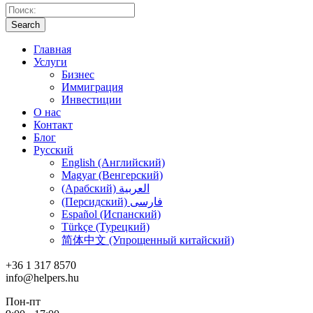
Search
Главная
Услуги
Бизнес
Иммиграция
Инвестиции
О нас
Контакт
Блог
Русский
English (Английский)
Magyar (Венгерский)
(Арабский) العربية
(Персидский) فارسی
Español (Испанский)
Türkçe (Турецкий)
简体中文 (Упрощенный китайский)
+36 1 317 8570
info@helpers.hu
Пон-пт