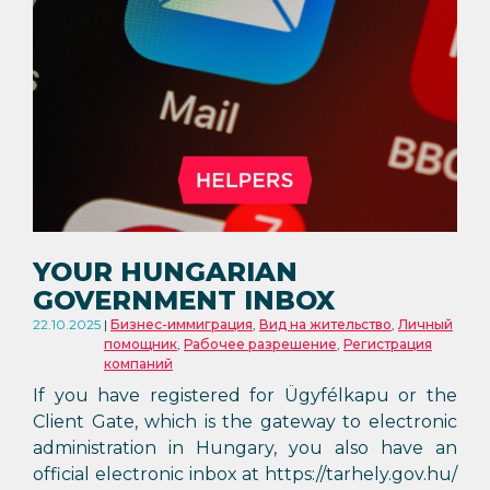
YOUR HUNGARIAN
GOVERNMENT INBOX
22.10.2025
Бизнес-иммиграция
,
Вид на жительство
,
Личный
помощник
,
Рабочее разрешение
,
Регистрация
компаний
If you have registered for Ügyfélkapu or the
Client Gate, which is the gateway to electronic
administration in Hungary, you also have an
official electronic inbox at https://tarhely.gov.hu/