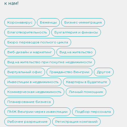
к нам!
Kоронавирус
Беженцы
Бизнес-иммиграция
Благотворительность
Бухгалтерия и финансы
Бюро переводов полного цикла
Веб-дизайн и маркетинг
Вид на жительство
Вид на жительство при покупке недвижимости
Виртуальный офис
Гражданство Венгрии
Другое
Инвестиции в недвижимость
Квартиры в Будапеште
Коммерческая недвижимость
Личный помощник
Планирование бизнеса
ПМЖ Венгрии через инвестиции
Подбор персонала
Рабочее разрешение
Регистрация компаний