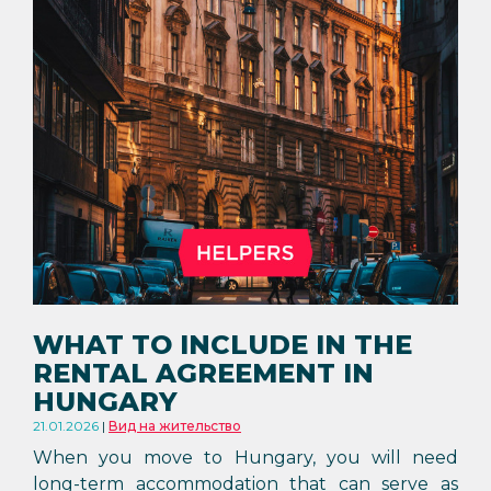
WHAT TO INCLUDE IN THE
RENTAL AGREEMENT IN
HUNGARY
21.01.2026
Вид на жительство
When you move to Hungary, you will need
long-term accommodation that can serve as