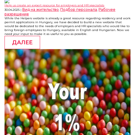
Help us create an expert resource for employers and HR specialists
Вид на жительство
Подбор персонала
Рабочее
30.04.2025
,
,
разрешение
While the Helpers website is already a great resource regarding residency and work
permit applications in Hungary, we have decided to build a new website that
would be dedicated to the needs of employers and HR specialists who would like to
bring foreign employees to Hungary, available in English and Hungarian. Now we
need your input to make it as useful to you as possible.
ДАЛЕЕ