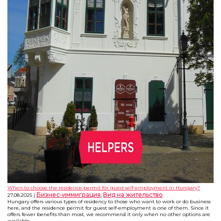
When to choose the residence permit for guest self-employment in Hungary?
Бизнес-иммиграция
Вид на жительство
27.08.2025
,
Hungary offers various types of residency to those who want to work or do business
here, and the residence permit for guest self-employment is one of them. Since it
offers fewer benefits than most, we recommend it only when no other options are
available.