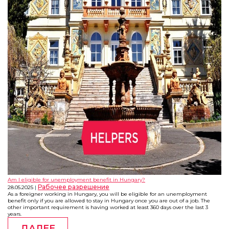
Am I eligible for unemployment benefit in Hungary?
Рабочее разрешение
28.05.2025
As a foreigner working in Hungary, you will be eligible for an unemployment
benefit only if you are allowed to stay in Hungary once you are out of a job. The
other important requirement is having worked at least 360 days over the last 3
years.
ДАЛЕЕ