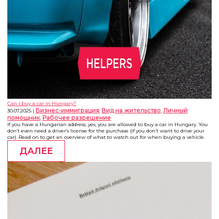
Can I buy a car in Hungary?
Бизнес-иммиграция
Вид на жительство
Личный
30.07.2025
,
,
помощник
Рабочее разрешение
,
If you have a Hungarian address, yes, you are allowed to buy a car in Hungary. You
don’t even need a driver’s license for the purchase (if you don’t want to drive your
car). Read on to get an overview of what to watch out for when buying a vehicle.
ДАЛЕЕ