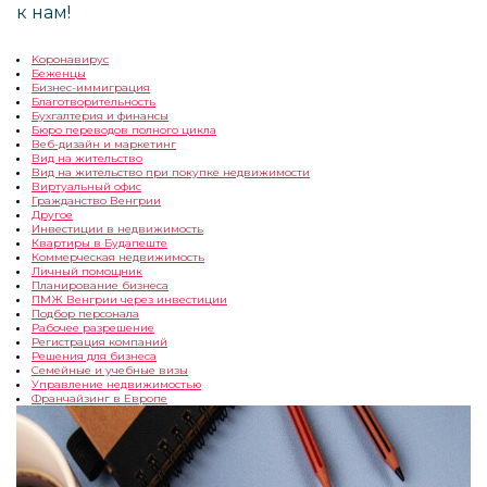
к нам!
Kоронавирус
Беженцы
Бизнес-иммиграция
Благотворительность
Бухгалтерия и финансы
Бюро переводов полного цикла
Веб-дизайн и маркетинг
Вид на жительство
Вид на жительство при покупке недвижимости
Виртуальный офис
Гражданство Венгрии
Другое
Инвестиции в недвижимость
Квартиры в Будапеште
Коммерческая недвижимость
Личный помощник
Планирование бизнеса
ПМЖ Венгрии через инвестиции
Подбор персонала
Рабочее разрешение
Регистрация компаний
Решения для бизнеса
Семейные и учебные визы
Управление недвижимостью
Франчайзинг в Европе