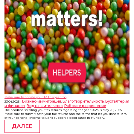
Make sure to donate your 1% this year too
Бизнес-иммиграция
Благотворительность
Бухгалтерия
23.04.2025
,
,
и финансы
Вид на жительство
Рабочее разрешение
,
,
The deadline for filing your tax returns regarding the year 2024 is May 20, 2025.
Make sure to submit both your tax returns and the forms that let you donate 1+1%
of your personal income tax, and support a good cause in Hungary.
ДАЛЕЕ