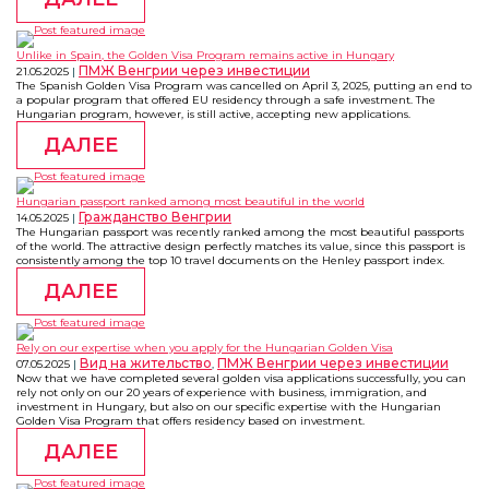
Unlike in Spain, the Golden Visa Program remains active in Hungary
ПМЖ Венгрии через инвестиции
21.05.2025
The Spanish Golden Visa Program was cancelled on April 3, 2025, putting an end to
a popular program that offered EU residency through a safe investment. The
Hungarian program, however, is still active, accepting new applications.
ДАЛЕЕ
Hungarian passport ranked among most beautiful in the world
Гражданство Венгрии
14.05.2025
The Hungarian passport was recently ranked among the most beautiful passports
of the world. The attractive design perfectly matches its value, since this passport is
consistently among the top 10 travel documents on the Henley passport index.
ДАЛЕЕ
Rely on our expertise when you apply for the Hungarian Golden Visa
Вид на жительство
ПМЖ Венгрии через инвестиции
07.05.2025
,
Now that we have completed several golden visa applications successfully, you can
rely not only on our 20 years of experience with business, immigration, and
investment in Hungary, but also on our specific expertise with the Hungarian
Golden Visa Program that offers residency based on investment.
ДАЛЕЕ