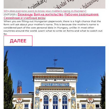
Why does everyone want to know your mother’s name in Hungary?
Беженцы
Вид на жительство
Рабочее разрешение
23.07.2025
,
,
,
Семейные и учебные визы
When you are filling out Hungarian paperwork, there is a high chance that the
form will ask about your mother’s name. This is because the mother’s name is
considered part of the core personal data in Hungary, unlike in most other
countries around the world. Learn what to write on forms and what to watch out
for.
ДАЛЕЕ