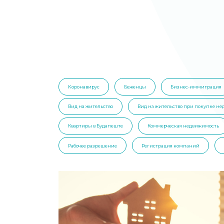
Kоронавирус
Беженцы
Бизнес-иммиграция
Вид на жительство
Вид на жительство при покупке н
Квартиры в Будапеште
Коммерческая недвижимость
Рабочее разрешение
Регистрация компаний