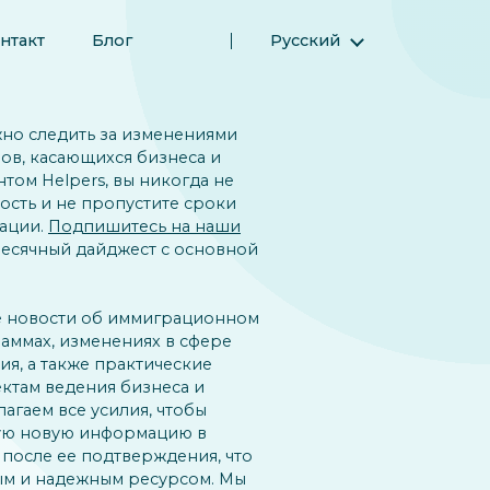
нтакт
Блог
Русский
English (Английский)
Magyar (Венгерский)
жно следить за изменениями
(Арабский) العربية
ов, касающихся бизнеса и
том Helpers, вы никогда не
(Персидский) فارسی
ость и не пропустите сроки
Español (Испанский)
ации.
Подпишитесь на наши
есячный дайджест с основной
Türkçe (Турецкий)
简体中文 (Упрощенный китайский)
е новости об иммиграционном
аммах, изменениях в сфере
я, а также практические
ктам ведения бизнеса и
агаем все усилия, чтобы
ую новую информацию в
 после ее подтверждения, что
ным и надежным ресурсом. Мы