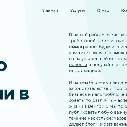
Главная
Услуги
О нас
Ко
В нашей работе очень ва
требований, норм и закон
иммиграции. Будучи клиен
упустите важную возможн
из-за устаревшей информ
О
новости
и получайте ежем
информацией.
В нашем блоге вы найдет
законодательстве и прогр
И В
бизнеса и налогообложени
советы по различным аспе
жизни в Венгрии. Мы прил
публиковать любую важн
течение нескольких часов
делает блог Helpers важ