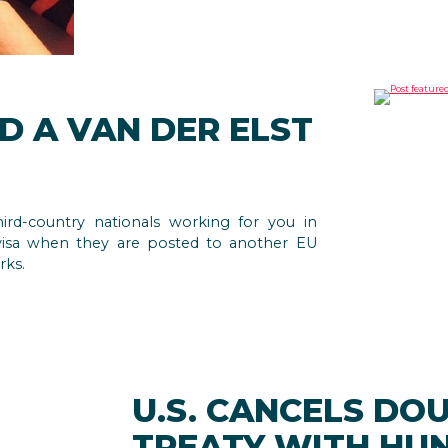
D A VAN DER ELST
rd-country nationals working for you in
visa when they are posted to another EU
rks.
U.S. CANCELS DO
TREATY WITH HU