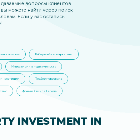
задаваемые вопросы клиентов
ы вы можете найти через поиск
ловам. Если у вас остались
!
олного цикла
Веб-дизайн и маркетинг
Инвестиции в недвижимость
 инвестиции
Подбор персонала
стью
Франчайзинг в Европе
TY INVESTMENT IN