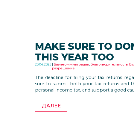
MAKE SURE TO DO
THIS YEAR TOO
23.04.2025
Бизнес-иммиграция
,
Благотворительность
,
Бу
разрешение
The deadline for filing your tax returns re
sure to submit both your tax returns and t
personal income tax, and support a good cau
ДАЛЕЕ