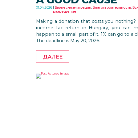
01.04.2026
Бизнес-иммиграция
,
Благотворительность
,
Бу
разрешение
Making a donation that costs you nothing? I
income tax return in Hungary, you can m
happen to a small part of it. 1% can go to a
The deadline is May 20, 2026.
ДАЛЕЕ