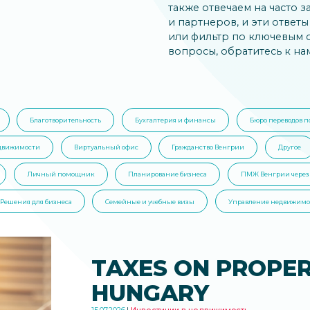
также отвечаем на часто 
и партнеров, и эти ответ
или фильтр по ключевым с
вопросы, обратитесь к нам
Благотворительность
Бухгалтерия и финансы
Бюро переводов п
едвижимости
Виртуальный офис
Гражданство Венгрии
Другое
Личный помощник
Планирование бизнеса
ПМЖ Венгрии через
Решения для бизнеса
Семейные и учебные визы
Управление недвижимо
TAXES ON PROPER
HUNGARY