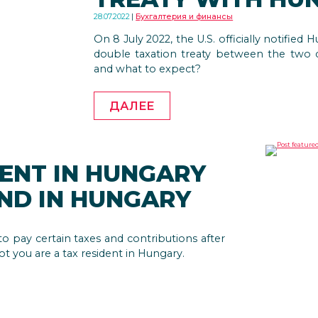
28.07.2022
Бухгалтерия и финансы
On 8 July 2022, the U.S. officially notified 
double taxation treaty between the two c
and what to expect?
ДАЛЕЕ
DENT IN HUNGARY
END IN HUNGARY
 pay certain taxes and contributions after
t you are a tax resident in Hungary.