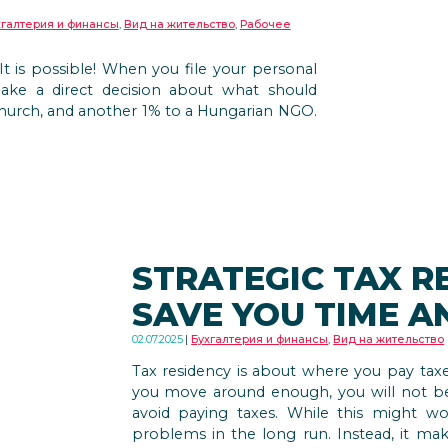
хгалтерия и финансы
,
Вид на жительство
,
Рабочее
t is possible! When you file your personal
ake a direct decision about what should
 church, and another 1% to a Hungarian NGO.
STRATEGIC TAX R
SAVE YOU TIME 
02.07.2025
Бухгалтерия и финансы
,
Вид на жительство
Tax residency is about where you pay taxes
you move around enough, you will not b
avoid paying taxes. While this might work
problems in the long run. Instead, it ma