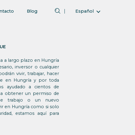
ntacto
Blog
Español
English (Inglés)
Magyar (Húngaro)
(Árabe) العربية
 UE
(Persa) فارسی
a a largo plazo en Hungría
Русский (Ruso)
sario, inversor o cualquier
Türkçe (Turco)
podrán vivir, trabajar, hacer
nte en Hungría y por toda
简体中文 (Chino simplificado)
s ayudado a cientos de
 a obtener un permiso de
 de trabajo o un nuevo
vir en Hungría como si solo
ridad, estamos aquí para