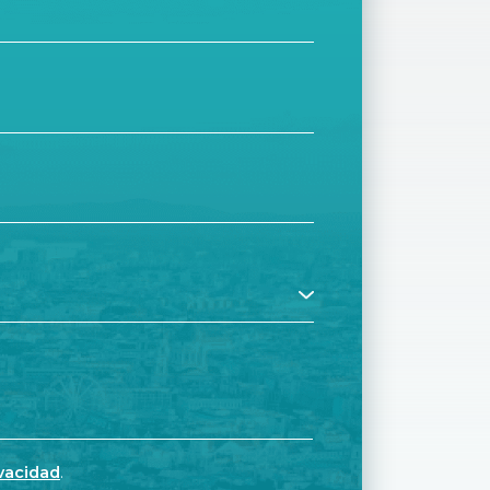
ivacidad
.