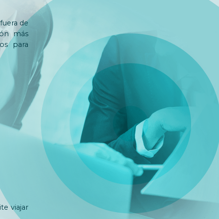
fuera de
ción más
os para
e viajar