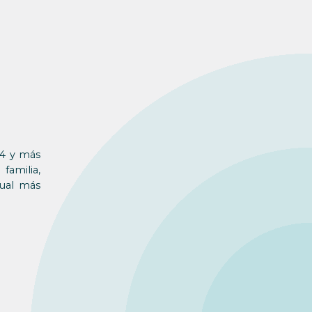
24 y más
familia,
tual más