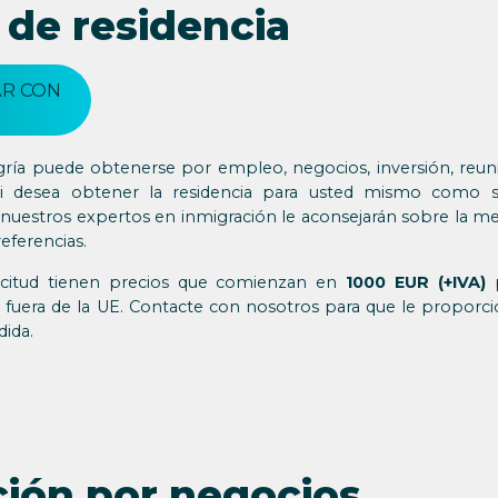
 de residencia
R CON
gría puede obtenerse por empleo, negocios, inversión, reuni
o si desea obtener la residencia para usted mismo como s
, nuestros expertos en inmigración le aconsejarán sobre la me
referencias.
icitud tienen precios que comienzan en
1000 EUR (+IVA)
p
y fuera de la UE. Contacte con nosotros para que le propor
ida.
ción por negocios