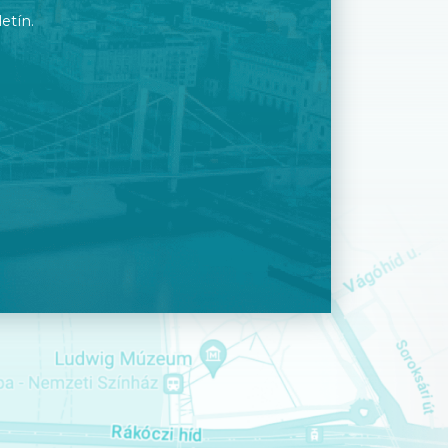
etín.