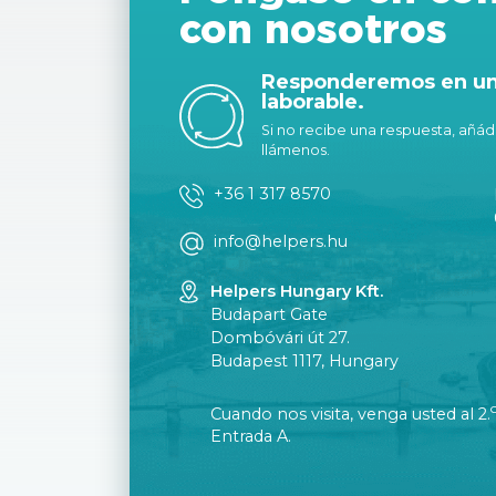
con nosotros
Responderemos en un 
laborable.
Si no recibe una respuesta, añáda
llámenos.
+36 1 317 8570
info@helpers.hu
Helpers Hungary Kft.
Budapart Gate
Dombóvári út 27.
Budapest 1117, Hungary
Cuando nos visita, venga usted al 2.
Entrada A.