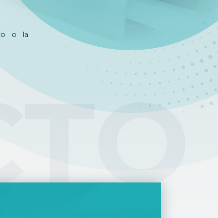
co o la
CTO