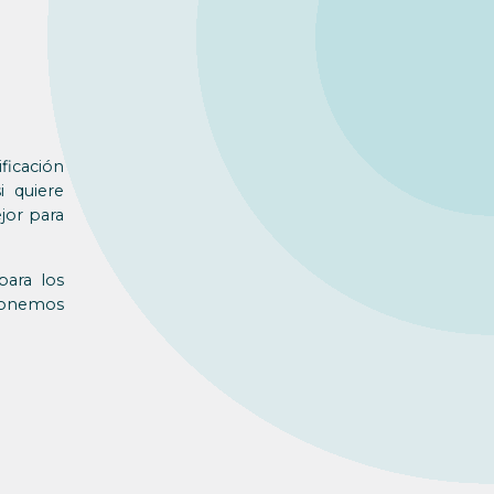
ficación
i quiere
jor para
ara los
cionemos