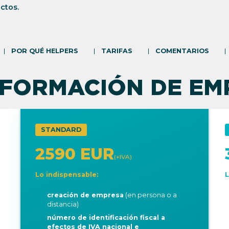
ctos.
POR QUÉ HELPERS
TARIFAS
COMENTARIOS
 FORMACIÓN DE EM
STANDARD
2590 EUR
(+IVA)
Lo indispensable:
L
creación de empresa
(en persona o a
distancia)
número de identificación fiscal a
efectos de IVA nacional e