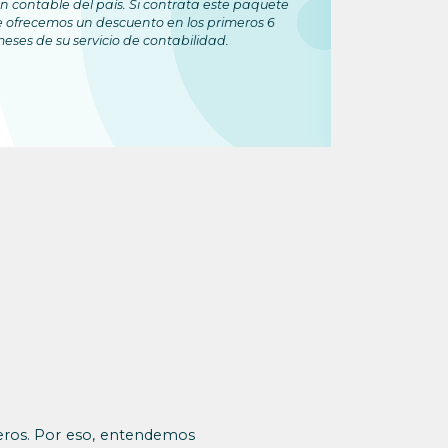
n contable del país. Si contrata este paquete
creación
e ofrecemos un descuento en los primeros 6
sucursal
eses de su servicio de contabilidad.
*Si elige ot
la constituci
jeros. Por eso, entendemos