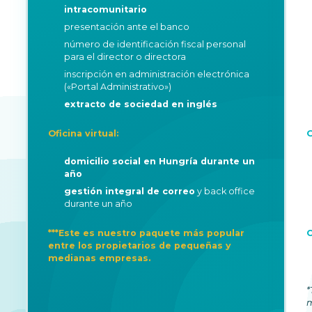
intracomunitario
presentación ante el banco
número de identificación fiscal personal
para el director o directora
inscripción en administración electrónica
(«Portal Administrativo»)
extracto de sociedad en inglés
Oficina virtual:
O
domicilio social en Hungría durante un
año
gestión integral de correo
y back office
durante un año
***Este es nuestro paquete más popular
C
entre los propietarios de pequeñas y
medianas empresas.
*
m