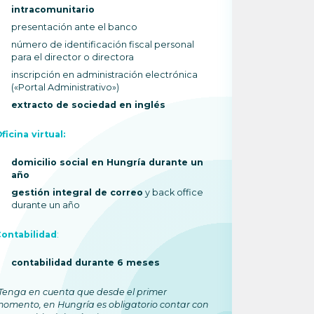
intracomunitario
intracom
presentación ante el banco
presenta
número de identificación fiscal personal
número de
para el director o directora
para el d
inscripción en administración electrónica
inscripci
(«Portal Administrativo»)
(«Portal 
extracto de sociedad en inglés
extracto
ficina virtual:
Oficina virtu
domicilio social en Hungría durante un
domicili
año
año
gestión integral de correo
y back office
gestión 
durante un año
durante 
ontabilidad
:
Contabilida
contabilidad durante 6 meses
contabil
Tenga en cuenta que desde el primer
Corporativo
omento, en Hungría es obligatorio contar con