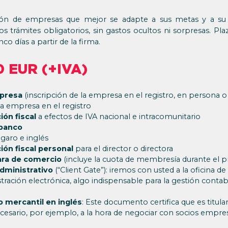
ción de empresas que mejor se adapte a sus metas y a su s
s trámites obligatorios, sin gastos ocultos ni sorpresas. Plaz
co días a partir de la firma.
90 EUR (+IVA)
mpresa
(inscripción de la empresa en el registro, en persona
 la empresa en el registro
ión fiscal
a efectos de IVA nacional e intracomunitario
 banco
aro e inglés
ión fiscal personal
para el director o directora
ara de comercio
(incluye la cuota de membresía durante el p
administrativo
(“Client Gate”): iremos con usted a la oficina d
stración electrónica, algo indispensable para la gestión cont
o mercantil en inglés
: Este documento certifica que es titul
esario, por ejemplo, a la hora de negociar con socios empres