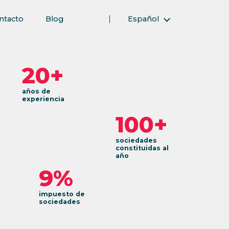
ntacto
Blog
Español
English (Inglés)
Magyar (Húngaro)
20+
(Árabe) العربية
(Persa) فارسی
años de
experiencia
Русский (Ruso)
100+
Türkçe (Turco)
简体中文 (Chino simplificado)
sociedades
constituidas al
año
9%
impuesto de
sociedades