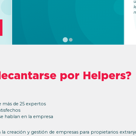
u
l
m
decantarse por Helpers?
e más de 25 expertos
atisfechos
se hablan en la empresa
 la creación y gestión de empresas para propietarios extran