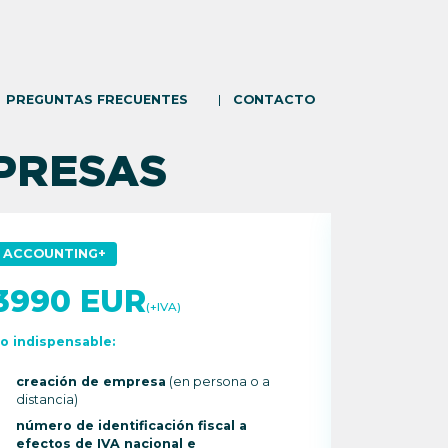
PREGUNTAS FRECUENTES
CONTACTO
PRESAS
ACCOUNTING+
CORPORA
3990 EUR
4290
(+IVA)
o indispensable:
Lo indispen
creación de empresa
(en persona o a
creació
distancia)
distancia
número de identificación fiscal a
número d
efectos de IVA nacional e
efectos 