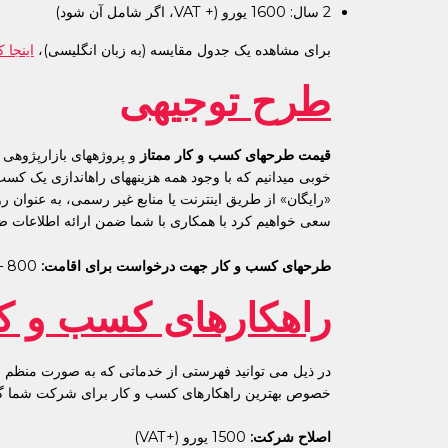
2 سال: 1600 یورو (+ VAT، اگر شامل آن شود)
برای مشاهده یک جدول مقایسه (به زبان انگلیسی)،
اینجا ک
طرح توجیهی
قیمت
طرحهای کسب و کار ممتاز
و پروژههای بازارپژوهی
خوبی میدانیم که با وجود همه هزینههای راهاندازی یک کسب
«رایگان» از طریق اینترنت یا منابع غیر رسمی، به عنوان رو
سعی خواهیم کرد با همکاری با شما ضمن ارائه اطلاعات ضر
طرحهای کسب و کار جهت درخواست برای اقامت:
800 – 1200 یورو (+ VAT، اگر شامل آن شود)
راهکارهای کسب و کا
در ذیل می توانید فهرستی از خدماتی که به صورت منظم ارائ
خصوص بهترین راهکارهای کسب و کار برای شرکت شما گفتگ
اصلاح شرکت:
1500 یورو (+VAT)