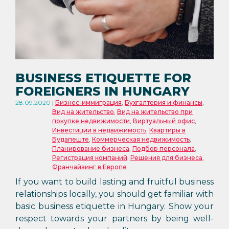
BUSINESS ETIQUETTE FOR
FOREIGNERS IN HUNGARY
28.09.2020
Бизнес-иммиграция
,
Бухгалтерия и финансы
,
Вид на жительство
,
Вид на жительство при
покупке недвижимости
,
Виртуальный офис
,
Инвестиции в недвижимость
,
Квартиры в
Будапеште
,
Коммерческая недвижимость
,
Планирование бизнеса
,
Подбор персонала
,
Регистрация компаний
,
Решения для бизнеса
,
Франчайзинг в Европе
If you want to build lasting and fruitful business
relationships locally, you should get familiar with
basic business etiquette in Hungary. Show your
respect towards your partners by being well-