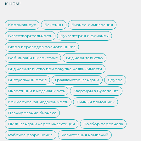
к нам!
Kоронавирус
Беженцы
Бизнес-иммиграция
Благотворительность
Бухгалтерия и финансы
Бюро переводов полного цикла
Веб-дизайн и маркетинг
Вид на жительство
Вид на жительство при покупке недвижимости
Виртуальный офис
Гражданство Венгрии
Другое
Инвестиции в недвижимость
Квартиры в Будапеште
Коммерческая недвижимость
Личный помощник
Планирование бизнеса
ПМЖ Венгрии через инвестиции
Подбор персонала
Рабочее разрешение
Регистрация компаний