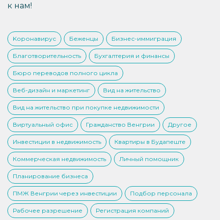
к нам!
Kоронавирус
Беженцы
Бизнес-иммиграция
Благотворительность
Бухгалтерия и финансы
Бюро переводов полного цикла
Веб-дизайн и маркетинг
Вид на жительство
Вид на жительство при покупке недвижимости
Виртуальный офис
Гражданство Венгрии
Другое
Инвестиции в недвижимость
Квартиры в Будапеште
Коммерческая недвижимость
Личный помощник
Планирование бизнеса
ПМЖ Венгрии через инвестиции
Подбор персонала
Рабочее разрешение
Регистрация компаний