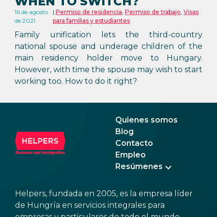
WHEN TO SWITCH?
16 de agosto
Permiso de residencia
,
Permiso de trabajo
,
Visas
de 2021
para familias y estudiantes
Family unification lets the third-country
national spouse and underage children of the
main residency holder move to Hungary.
However, with time the spouse may wish to start
working too. How to do it right?
Quienes somos
Blog
Contacto
Empleo
Resúmenes
Helpers, fundada en 2005, es la empresa líder
de Hungría en servicios integrales para
empresas y particulares de todo el mundo.