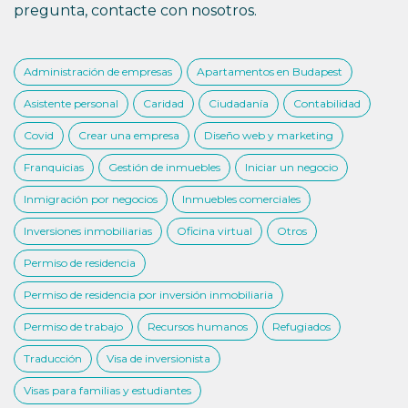
pregunta, contacte con nosotros.
Administración de empresas
Apartamentos en Budapest
Asistente personal
Caridad
Ciudadanía
Contabilidad
Covid
Crear una empresa
Diseño web y marketing
Franquicias
Gestión de inmuebles
Iniciar un negocio
Inmigración por negocios
Inmuebles comerciales
Inversiones inmobiliarias
Oficina virtual
Otros
Permiso de residencia
Permiso de residencia por inversión inmobiliaria
Permiso de trabajo
Recursos humanos
Refugiados
Traducción
Visa de inversionista
Visas para familias y estudiantes