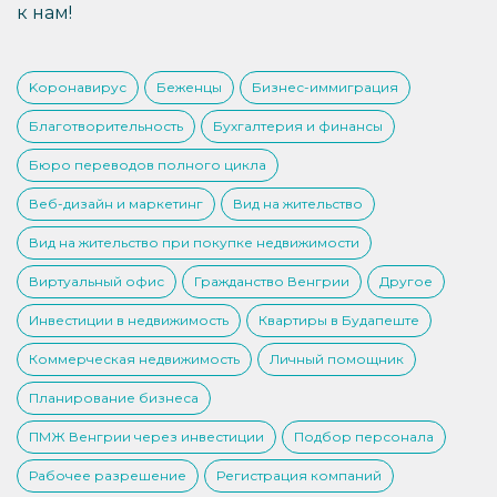
к нам!
Kоронавирус
Беженцы
Бизнес-иммиграция
Благотворительность
Бухгалтерия и финансы
Бюро переводов полного цикла
Веб-дизайн и маркетинг
Вид на жительство
Вид на жительство при покупке недвижимости
Виртуальный офис
Гражданство Венгрии
Другое
Инвестиции в недвижимость
Квартиры в Будапеште
Коммерческая недвижимость
Личный помощник
Планирование бизнеса
ПМЖ Венгрии через инвестиции
Подбор персонала
Рабочее разрешение
Регистрация компаний