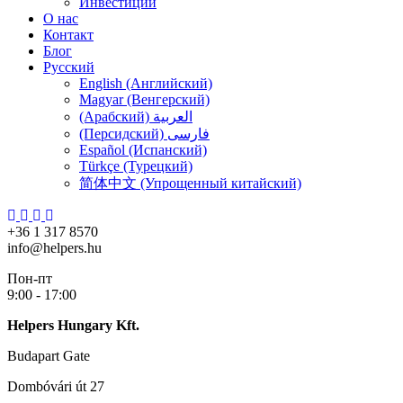
Инвестиции
О нас
Контакт
Блог
Русский
English (Английский)
Magyar (Венгерский)
(Арабский) العربية
(Персидский) فارسی
Español (Испанский)
Türkçe (Турецкий)
简体中文 (Упрощенный китайский)
+36 1 317 8570
info@helpers.hu
Пон-пт
9:00 - 17:00
Helpers Hungary Kft.
Budapart Gate
Dombóvári út 27