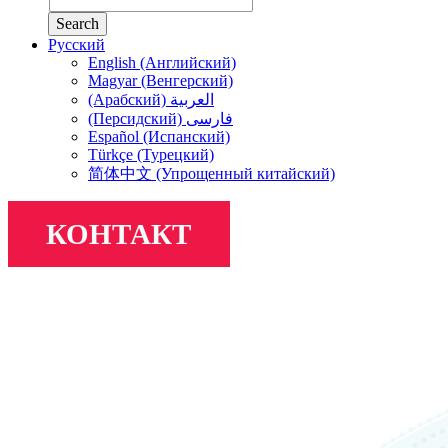
Search
Русский
English (Английский)
Magyar (Венгерский)
(Арабский) العربية
(Персидский) فارسی
Español (Испанский)
Türkçe (Турецкий)
简体中文 (Упрощенный китайский)
КОНТАКТ