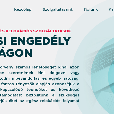
Kezdőlap
Szolgáltatásaink
Rólunk
Ka
ÉS RELOKÁCIÓS SZOLGÁLTATÁSOK
I ENGEDÉLY
ÁGON
törvény számos lehetőséget kínál azon
gon szeretnének élni, dolgozni vagy
azodni a bevándorlási és egyéb hatósági
fontos tényezők alapján azonosítjuk a
 kapcsolódó teendőket és következő
 támogatást biztosítunk a szükséges
jük őket az egész relokációs folyamat