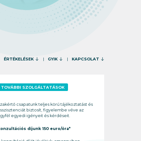
ÉRTÉKELÉSEK
GYIK
KAPCSOLAT
TOVÁBBI SZOLGÁLTATÁSOK
zakértő csapatunk teljes körű tájékoztatást és
sszisztenciát biztosít, figyelembe véve az
gyfél egyedi igényeit és kérdéseit.
onzultációs díjunk 150 euro/óra*