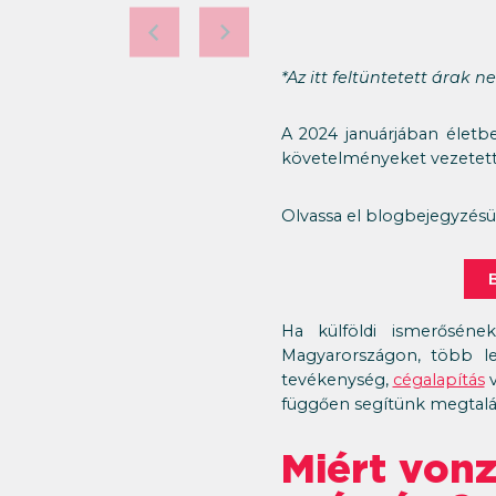
*Az itt feltüntetett árak 
A 2024 januárjában életbe
követelményeket vezetett
Olvassa el blogbejegyzés
Ha külföldi ismerősének
Magyarországon, több leh
tevékenység,
cégalapítás
v
függően segítünk megtalál
Miért vonz