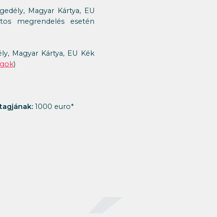
ngedély, Magyar Kártya, EU
ortos megrendelés esetén
ly, Magyar Kártya, EU Kék
agok
)
tagjának:
1000 euro*