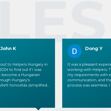
LÉS
John K
Dong Y
 out to Helpers Hungary in
It was a pleasant exper
024 to find out if I was
working with Helpers. 
to become a Hungarian
my requirements with ef
hrough Hungary’s
communication, and the
ített honosítás (simplified
process was seamless. 
ion) program. A few
definitely recommend t
rlier I had started
expertise and services 
ng my family tree and
need of professional su
iscovered I had living