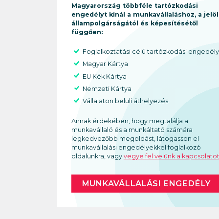
Magyarország többféle tartózkodási
engedélyt kínál a munkavállaláshoz, a jelöl
állampolgárságától és képesítésétől
függően:
Foglalkoztatási célú tartózkodási engedél
Magyar Kártya
EU Kék Kártya
Nemzeti Kártya
Vállalaton belüli áthelyezés
Annak érdekében, hogy megtalálja a
munkavállaló és a munkáltató számára
legkedvezőbb megoldást, látogasson el
munkavállalási engedélyekkel foglalkozó
oldalunkra, vagy
vegye fel velünk a kapcsolato
MUNKAVÁLLALÁSI ENGEDÉLY