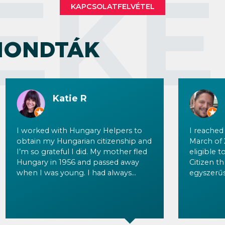
ÉKE
KAPCSOLATFELVÉTEL
MONDTÁK
Katie R
I worked with Hungary Helpers to
I reached
obtain my Hungarian citizenship and
March of 2
I’m so grateful I did. My mother fled
eligible 
Hungary in 1956 and passed away
Citizen t
when I was young. I had always
egyszerűs
wanted to pursue citizenship in her
naturalizat
honor but had very little information
months ea
or documentation to start with. The
researchi
team was incredibly knowledgeable,
recently d