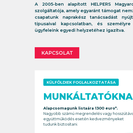
A 2005-ben alapított HELPERS Magyaro
szolgáltatója, amely egyaránt támogat nemz
csapatunk naprakész tanácsadást nyúj
típusaival kapcsolatban, és személyre
ügyfeleink egyedi helyzetéhez igazítva.
KAPCSOLAT
KÜLFÖLDIEK FOGLALKOZTATÁSA
MUNKÁLTATÓKNA
Alapcsomagunk listaára 1300 euro*.
Nagyobb számú megrendelés vagy hosszútáv
együttműködés esetén kedvezményeket
tudunk biztosítani.