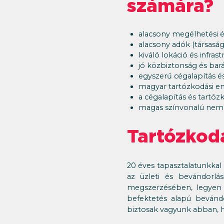
számára?
alacsony megélhetési és
alacsony adók (társaság
kiváló lokáció és infrast
jó közbiztonság és bar
egyszerű cégalapítás é
magyar tartózkodási en
a cégalapítás és tartó
magas színvonalú nemz
Tartózkodá
20 éves tapasztalatunkkal 
az üzleti és bevándorlá
megszerzésében, legyen sz
befektetés alapú bevánd
biztosak vagyunk abban, h