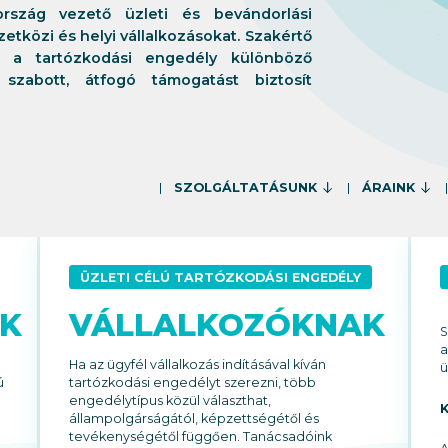
rszág vezető üzleti és bevándorlási
etközi és helyi vállalkozásokat. Szakértő
t a tartózkodási engedély különböző
 szabott, átfogó támogatást biztosít
SZOLGÁLTATÁSUNK
ÁRAINK
ÜZLETI CÉLÚ TARTÓZKODÁSI ENGEDÉLY
K
VÁLLALKOZÓKNAK
S
a
Ha az ügyfél vállalkozás indításával kíván
ü
ú
tartózkodási engedélyt szerezni, több
engedélytípus közül választhat,
K
állampolgárságától, képzettségétől és
tevékenységétől függően. Tanácsadóink