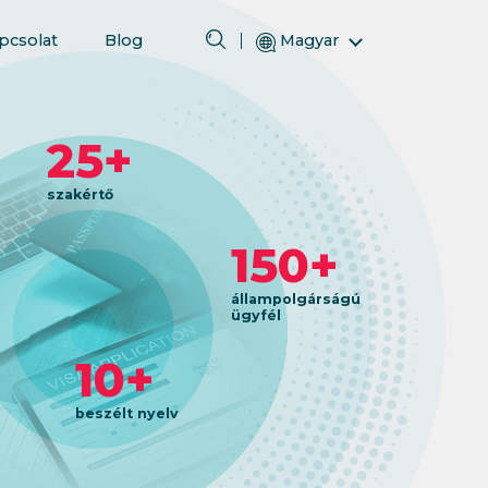
pcsolat
Blog
Magyar
English (Angol)
(Arab) العربية
25+
(Perzsa) فارسی
Русский (Orosz)
szakértő
Español (Spanyol)
150+
Türkçe (Török)
简体中文 (Egyszerűsített kínai)
állampolgárságú
ügyfél
10+
beszélt nyelv