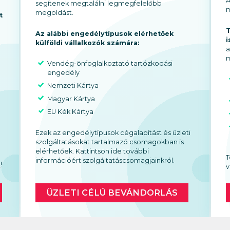
A
segítenek megtalálni legmegfelelőbb
m
megoldást.
t
T
Az alábbi engedélytípusok elérhetőek
i
külföldi vállalkozók számára:
a
y
m
Vendég-önfoglalkoztató tartózkodási
engedély
Nemzeti Kártya
Magyar Kártya
EU Kék Kártya
Ezek az engedélytípusok cégalapítást és üzleti
szolgáltatásokat tartalmazó csomagokban is
elérhetőek. Kattintson ide további
T
információért szolgáltatáscsomagjainkról.
t
!
v
ÜZLETI CÉLÚ BEVÁNDORLÁS