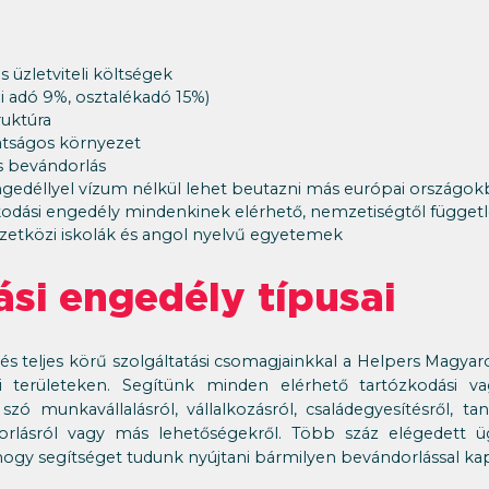
 üzletviteli költségek
i adó 9%, osztalékadó 15%)
ruktúra
átságos környezet
s bevándorlás
gedéllyel vízum nélkül lehet beutazni más európai országokb
zkodási engedély mindenkinek elérhető, nemzetiségtől függet
etközi iskolák és angol nyelvű egyetemek
si engedély típusai
és teljes körű szolgáltatási csomagjainkkal a Helpers Magyar
si területeken. Segítünk minden elérhető tartózkodási va
ó munkavállalásról, vállalkozásról, családegyesítésről, ta
orlásról vagy más lehetőségekről. Több száz elégedett ü
ogy segítséget tudunk nyújtani bármilyen bevándorlással ka