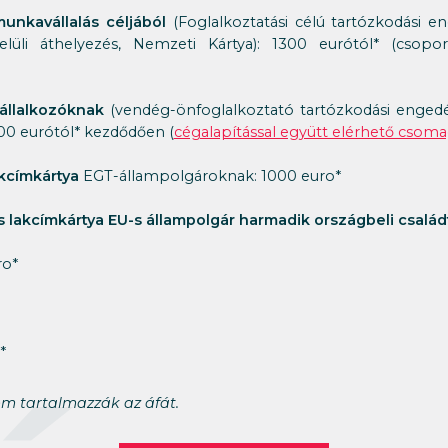
unkavállalás céljából
(Foglalkoztatási célú tartózkodási e
belüli áthelyezés, Nemzeti Kártya): 1300 eurótól* (csop
állalkozóknak
(vendég-önfoglalkoztató tartózkodási engedé
300 eurótól* kezdődően (
cégalapítással együtt elérhető csom
akcímkártya
EGT-állampolgároknak: 1000 euro*
 lakcímkártya EU-s állampolgár harmadik országbeli család
ro*
*
nem tartalmazzák az áfát.