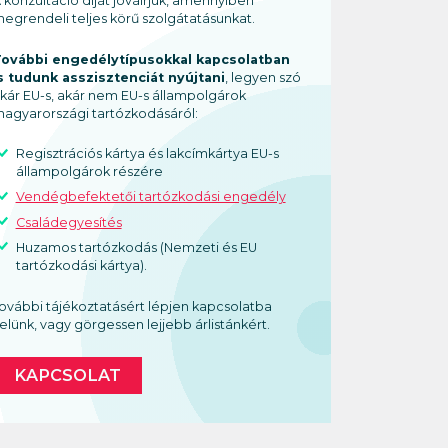
 konzultáció díját jóváírjuk, amennyiben
egrendeli teljes körű szolgátatásunkat.
ovábbi engedélytípusokkal kapcsolatban
s tudunk asszisztenciát nyújtani
, legyen szó
kár EU-s, akár nem EU-s állampolgárok
agyarországi tartózkodásáról:
Regisztrációs kártya és lakcímkártya EU-s
állampolgárok részére
Vendégbefektetői tartózkodási engedély
Családegyesítés
Huzamos tartózkodás (Nemzeti és EU
tartózkodási kártya).
ovábbi tájékoztatásért lépjen kapcsolatba
elünk, vagy görgessen lejjebb árlistánkért.
KAPCSOLAT