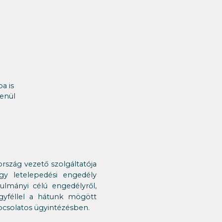
a is
lenül
ország vezető szolgáltatója
gy letelepedési engedély
nulmányi célú engedélyről,
gyféllel a hátunk mögött
pcsolatos ügyintézésben.