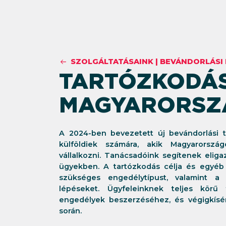
SZOLGÁLTATÁSAINK
|
BEVÁNDORLÁSI 
TARTÓZKODÁS
MAGYARORSZ
A 2024-ben bevezetett új bevándorlási 
külföldiek számára, akik Magyarorszá
vállalkozni. Tanácsadóink segítenek elig
ügyekben. A tartózkodás célja és egyéb 
szükséges engedélytípust, valamint a
lépéseket. Ügyfeleinknek teljes körű
engedélyek beszerzéséhez, és végigkísér
során.