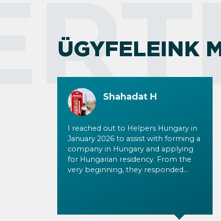
ÉRT
ÜGYFELEINK 
Shahadat H
I reached out to Helpers Hungary in
January 2026 to assist with forming a
company in Hungary and applying
for Hungarian residency. From the
very beginning, they responded
promptly and provided clear,
detailed information to all my
inquiries. I would especially like to
highlight Tala Shalati, who was