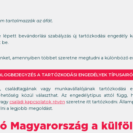
nem tartalmazzák az áfát.
 lépett bevándorlási szabályzás új tartózkodási engedély 
 be.
ünket, amennyiben többet szeretne megtudni a különböző en
BLOGBEJEGYZÉS A TARTÓZKODÁSI ENGEDÉLYEK TÍPUSAIRÓ
, családtagjának vagy munkavállalójának tartózkodási
etőség közül választhat. Az engedélytípus attól függ, h
agy
családi kapcsolatok révén
szeretne itt tartózkodni. Állam
ni a legjobb megoldást.
ó Magyarország a külföl