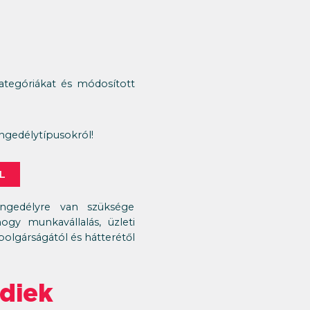
kategóriákat és módosított
gedélytípusokról!
L
 engedélyre van szüksége
ogy munkavállalás, üzleti
polgárságától és hátterétől
diek