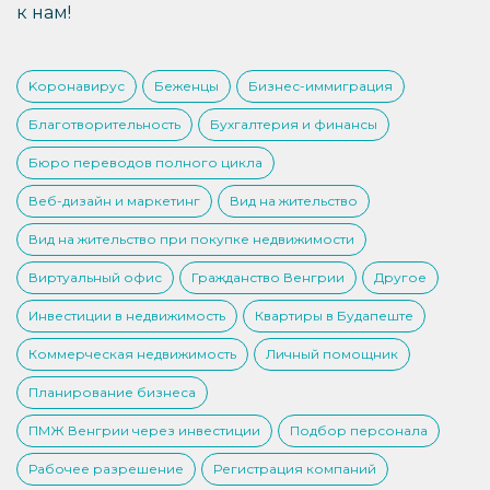
к нам!
Kоронавирус
Беженцы
Бизнес-иммиграция
Благотворительность
Бухгалтерия и финансы
Бюро переводов полного цикла
Веб-дизайн и маркетинг
Вид на жительство
Вид на жительство при покупке недвижимости
Виртуальный офис
Гражданство Венгрии
Другое
Инвестиции в недвижимость
Квартиры в Будапеште
Коммерческая недвижимость
Личный помощник
Планирование бизнеса
ПМЖ Венгрии через инвестиции
Подбор персонала
Рабочее разрешение
Регистрация компаний