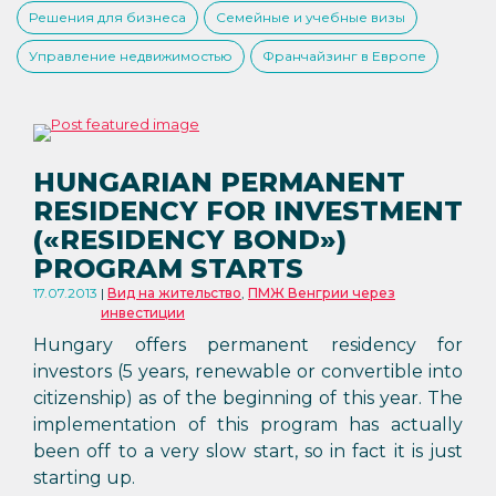
Решения для бизнеса
Семейные и учебные визы
Управление недвижимостью
Франчайзинг в Европе
HUNGARIAN PERMANENT
RESIDENCY FOR INVESTMENT
(«RESIDENCY BOND»)
PROGRAM STARTS
17.07.2013
Вид на жительство
,
ПМЖ Венгрии через
инвестиции
Hungary offers permanent residency for
investors (5 years, renewable or convertible into
citizenship) as of the beginning of this year. The
implementation of this program has actually
been off to a very slow start, so in fact it is just
starting up.