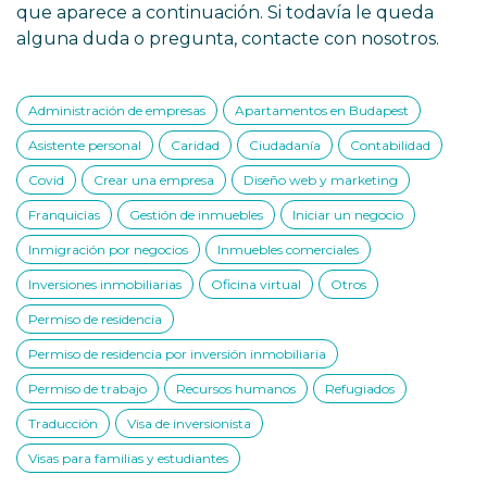
que aparece a continuación. Si todavía le queda
alguna duda o pregunta, contacte con nosotros.
Administración de empresas
Apartamentos en Budapest
Asistente personal
Caridad
Ciudadanía
Contabilidad
Covid
Crear una empresa
Diseño web y marketing
Franquicias
Gestión de inmuebles
Iniciar un negocio
Inmigración por negocios
Inmuebles comerciales
Inversiones inmobiliarias
Oficina virtual
Otros
Permiso de residencia
Permiso de residencia por inversión inmobiliaria
Permiso de trabajo
Recursos humanos
Refugiados
Traducción
Visa de inversionista
Visas para familias y estudiantes