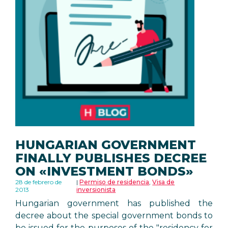
HUNGARIAN GOVERNMENT
FINALLY PUBLISHES DECREE
ON «INVESTMENT BONDS»
28 de febrero de
Permiso de residencia
,
Visa de
2013
inversionista
Hungarian government has published the
decree about the special government bonds to
be issued for the purposes of the "residency for