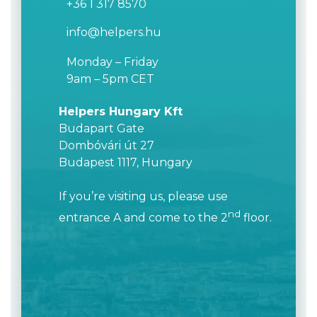
+36 1 317 8570
info@helpers.hu
Monday – Friday
9am – 5pm CET
Helpers Hungary Kft
Budapart Gate
Dombóvári út 27
Budapest 1117, Hungary
If you’re visiting us, please use
nd
entrance A and come to the 2
floor.