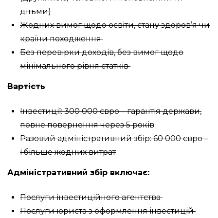
дітьми)
Жодних вимог щодо освіти, стану здоров’я чи
країни походження
Без перевірки доходів, без вимог щодо
мінімального рівня статків
Вартість
Інвестиції: 300 000 євро – гарантія держави,
повне повернення через 5 років
Разовий адміністративний збір: 60 000 євро –
і більше жодних витрат
Адміністративний збір включає:
Послуги інвестиційного агентства
Послуги юриста з оформлення інвестицій