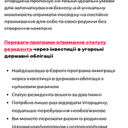
Угорщина пропонує не тільки ідеальні умови
для започаткування бізнесу, а й унікальну
можливість отримати посвідку на постійне
проживання для себе та своєї родини без
створення компанії.
Переваги програми отримання статусу
резидента
через інвестиції в угорські
державні облігації
Найдешевша в Європі програма імміграції
через інвестиції в державні облігації з
нульовим ризиком
Статус резидента всього за два тижні
Потрібно лише раз відвідати Угорщину,
подальше перебування необов’язкове
Ви можете переїхати разом із родиною
(дружиною/чоловіком і неповнолітніми