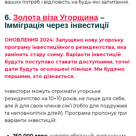
ваших потреб і відповість на будь-які запитання.
6.
Золота віза Угорщина
–
Імміграція через інвестиції
ОНОВЛЕННЯ 2024: Запущено нову угорську
програму інвестиційного резидентства, яка
замінить стару схему. Варіанти інвестицій
будуть поступово ставати доступними, точні
дати будуть оголошені пізніше. Ми будемо
першими, хто дізнається.
Інвестори можуть отримати угорське
резидентство на 10+10 років, не лише для себе,
але й для своїх членів сім’ї (тобто для подружжя
та неповнолітніх дітей). Програма пропонує три
варіанти інвестицій:
250 000 євро
: купівля облігацій, випущених