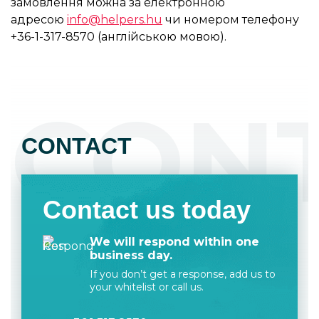
замовлення можна за електронною
адресою
info@helpers.hu
чи номером телефону
+36-1-317-8570 (англійською мовою).
CON
CONTACT
Contact us today
We will respond within one
business day.
If you don’t get a response, add us to
your whitelist or call us.