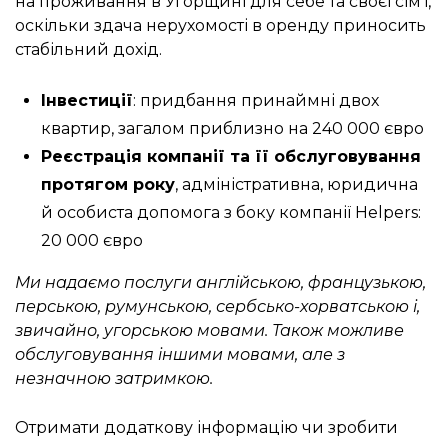
на проживання в Угорщині для себе та своєї сім’ї,
оскільки здача нерухомості в оренду приносить
стабільний дохід.
Інвестиції
: придбання принаймні двох
квартир, загалом приблизно на 240 000 євро
Реєстрація компанії та її обслуговування
протягом року
, адміністративна, юридична
й особиста допомога з боку компанії Helpers:
20 000 євро
Ми надаємо послуги англійською, французькою,
перською, румунською, сербсько-хорватською і,
звичайно, угорською мовами. Також можливе
обслуговування іншими мовами, але з
незначною затримкою.
Отримати додаткову інформацію чи зробити