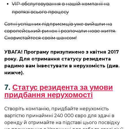
VIP-обслуговування в нашій компанії на
протязі всього процесу
Сотні успішних підприємців уже вийшли на
європейський ринок і розпочали нове життя.
Скористайтеся своїм шансом!
УВАГА! Програму призупинено з квітня 2017
року. Для отримання статусу резидента
радимо вам інвестувати в нерухомість (див.
нижче).
7.
Статус резидента за умови
придбання нерухомості
Створіть компанію, придбайте нерухомість
вартістю принаймні 240 000 євро для здачі в
оренду й отримайте на підставі цього посвідку