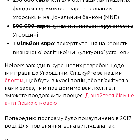
фондом нерухомості, зареєстрованим
Угорським національним банком (MNB)
500 000 євро
: купівля житлової нерухомості в
Угорщині
1 мільйон євро
: пожертвування на користь
визначеної освітньої чи культурної установи
Helpers завжди в курсі нових розробок щодо
імміграції до Угорщини. Слідкуйте за нашим
блогом
, щоб бути в курсі подій, або зв’яжіться з
нами зараз, і ми повідомимо вам, коли ви
зможете продовжити процес.
Дізнайтеся більше
англійською мовою.
Попередню програму було призупинено в 2017
році. Для порівняння, вона виглядала так: