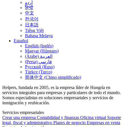
اُردو
हिन्दी
中文
한국어
日本語
Tiếng Việt
Bahasa Melayu
Español
English (Inglés)
Magyar (Húngaro)
(Árabe) العربية
(Persa) فارسی
Русский (Ruso)
Türkçe (Turco)
简体中文 (Chino simplificado)
Helpers, fundada en 2005, es la empresa líder de Hungría en
servicios integrales para empresas y particulares de todo el mundo.
Somos especialistas en soluciones empresariales y servicios de
inmigración y reubicación.
Servicios empresariales
Crear una empresa
Contabilidad y finanzas
Oficina virtual
Soporte
legal, fiscal y administrativo
Planes de negocio
Empresas en venta