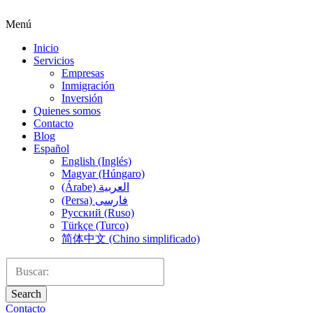
Menú
Inicio
Servicios
Empresas
Inmigración
Inversión
Quienes somos
Contacto
Blog
Español
English (Inglés)
Magyar (Húngaro)
(Árabe) العربية
(Persa) فارسی
Русский (Ruso)
Türkçe (Turco)
简体中文 (Chino simplificado)
Search
Contacto