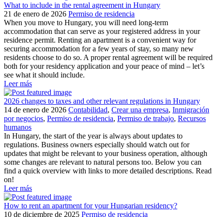
What to include in the rental agreement in Hungary
21 de enero de 2026
Permiso de residencia
When you move to Hungary, you will need long-term
accommodation that can serve as your registered address in your
residence permit. Renting an apartment is a convenient way for
securing accommodation for a few years of stay, so many new
residents choose to do so. A proper rental agreement will be required
both for your residency application and your peace of mind – let’s
see what it should include.
Leer más
2026 changes to taxes and other relevant regulations in Hungary
14 de enero de 2026
Contabilidad
,
Crear una empresa
,
Inmigración
por negocios
,
Permiso de residencia
,
Permiso de trabajo
,
Recursos
humanos
In Hungary, the start of the year is always about updates to
regulations. Business owners especially should watch out for
updates that might be relevant to your business operation, although
some changes are relevant to natural persons too. Below you can
find a quick overview with links to more detailed descriptions. Read
on!
Leer más
How to rent an apartment for your Hungarian residency?
10 de diciembre de 2025
Permiso de residencia