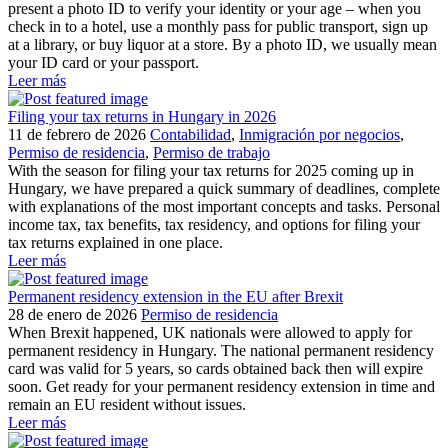
present a photo ID to verify your identity or your age – when you
check in to a hotel, use a monthly pass for public transport, sign up
at a library, or buy liquor at a store. By a photo ID, we usually mean
your ID card or your passport.
Leer más
Filing your tax returns in Hungary in 2026
11 de febrero de 2026
Contabilidad
,
Inmigración por negocios
,
Permiso de residencia
,
Permiso de trabajo
With the season for filing your tax returns for 2025 coming up in
Hungary, we have prepared a quick summary of deadlines, complete
with explanations of the most important concepts and tasks. Personal
income tax, tax benefits, tax residency, and options for filing your
tax returns explained in one place.
Leer más
Permanent residency extension in the EU after Brexit
28 de enero de 2026
Permiso de residencia
When Brexit happened, UK nationals were allowed to apply for
permanent residency in Hungary. The national permanent residency
card was valid for 5 years, so cards obtained back then will expire
soon. Get ready for your permanent residency extension in time and
remain an EU resident without issues.
Leer más