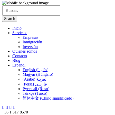
Search
Inicio
Servicios
Empresas
Inmigración
Inversión
Quienes somos
Contacto
Blog
Español
English (Inglés)
Magyar (Húngaro)
(Árabe) العربية
(Persa) فارسی
Русский (Ruso)
Türkçe (Turco)
简体中文 (Chino simplificado)
+36 1 317 8570