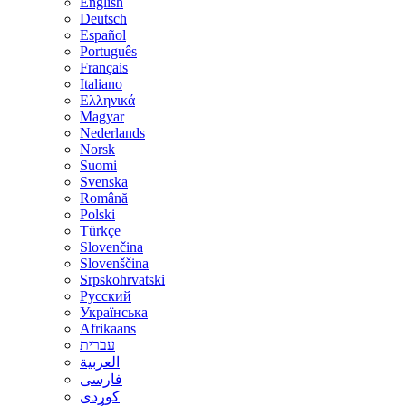
English
Deutsch
Español
Português
Français
Italiano
Ελληνικά
Magyar
Nederlands
Norsk
Suomi
Svenska
Română
Polski
Türkçe
Slovenčina
Slovenščina
Srpskohrvatski
Русский
Українська
Afrikaans
עברית
العربية
فارسی
کوردی