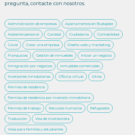
pregunta, contacte con nosotros.
Administración de empresas
Apartamentos en Budapest
Asistente personal
Caridad
Ciudadanía
Contabilidad
Covid
Crear una empresa
Diseño web y marketing
Franquicias
Gestión de inmuebles
Iniciar un negocio
Inmigración por negocios
Inmuebles comerciales
Inversiones inmobiliarias
Oficina virtual
Otros
Permiso de residencia
Permiso de residencia por inversión inmobiliaria
Permiso de trabajo
Recursos humanos
Refugiados
Traducción
Visa de inversionista
Visas para familias y estudiantes