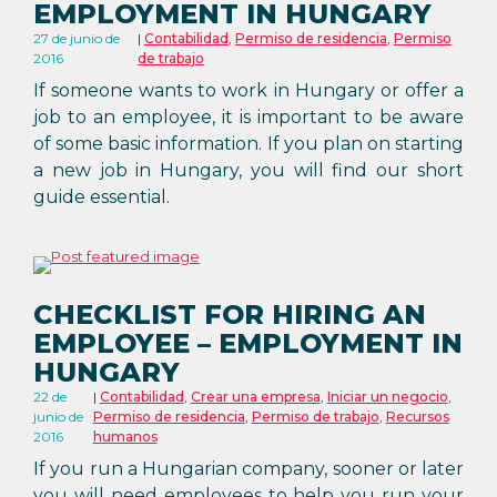
EMPLOYMENT IN HUNGARY
27 de junio de
Contabilidad
,
Permiso de residencia
,
Permiso
2016
de trabajo
If someone wants to work in Hungary or offer a
job to an employee, it is important to be aware
of some basic information. If you plan on starting
a new job in Hungary, you will find our short
guide essential.
CHECKLIST FOR HIRING AN
EMPLOYEE – EMPLOYMENT IN
HUNGARY
22 de
Contabilidad
,
Crear una empresa
,
Iniciar un negocio
,
junio de
Permiso de residencia
,
Permiso de trabajo
,
Recursos
2016
humanos
If you run a Hungarian company, sooner or later
you will need employees to help you run your