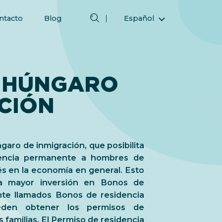
ntacto
Blog
Español
English (Inglés)
Magyar (Húngaro)
(Árabe) العربية
 HÚNGARO
(Persa) فارسی
CIÓN
Русский (Ruso)
Türkçe (Turco)
简体中文 (Chino simplificado)
garo de inmigración, que posibilita
idencia permanente a hombres de
s en la economía en general. Esto
na mayor inversión en Bonos de
te llamados Bonos de residencia
ueden obtener los permisos de
s familias. El Permiso de residencia