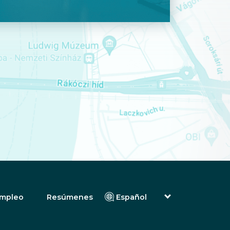
mpleo
Resúmenes
Español
English (Inglés)
Magyar (Húngaro)