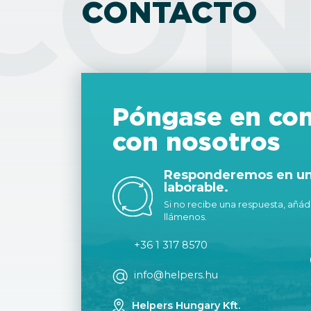
CON
CONTACTO
Póngase en con
con nosotros
Responderemos en un 
laborable.
Si no recibe una respuesta, añáda
llámenos.
+36 1 317 8570
info@helpers.hu
Helpers Hungary Kft.