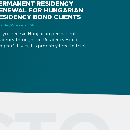
ERMANENT RESIDENCY
ENEWAL FOR HUNGARIAN
ESIDENCY BOND CLIENTS
rcoles, 25 febrero, 2026
d you receive Hungarian permanent
sidency through the Residency Bond
ogram? If yes, it is probably time to think
out extending your residence permit. Check
e expiry date of your permit, and get ready
r the renewal process in time. The Helpers
am is here to assist you with the renewal.