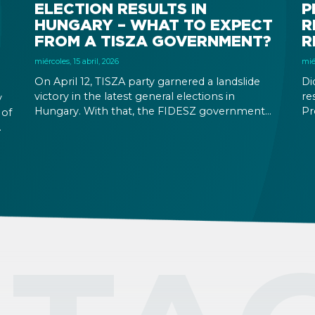
ELECTION RESULTS IN
P
HUNGARY – WHAT TO EXPECT
R
FROM A TISZA GOVERNMENT?
R
miércoles, 15 abril, 2026
mié
On April 12, TISZA party garnered a landslide
Di
victory in the latest general elections in
re
y
Hungary. With that, the FIDESZ government
Pr
 of
will be replaced after their 16-year rule. Foreign
ab
exchange rates and stock markets seem
th
hopeful about the results and the increased
fo
ic
stability a TISZA government promises. At the
Te
same time, immigration related rules are not
expected to change in the immediate future.