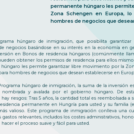
permanente húngaro les permite 
Zona Schengen en Europa, lo 
hombres de negocios que desean
grama húngaro de inmigración, que posibilita garantizar
negocios basándose en su interés en la economía en gene
ersión en Bonos de residencia húngaros (comúnmente llam
pueden obtener los permisos de residencia para ellos mismos
 húngaro les permite garantizar libre movimiento por la Zo
 para hombres de negocios que desean establecerse en Europ
l Programa húngaro de inmigración, la suma de la inversión 
ia nombrada y avalada por el gobierno húngaro. De est
ay riesgos: Tras 5 años, la cantidad total es reembolsada a s
 residencia permanente en Hungría para usted y su familia 
o más valioso. Este programa de inmigración conlleva una 
gastos relevantes, incluidos los costes administrativos, hon
e hacer el proceso suave y fácil para usted.