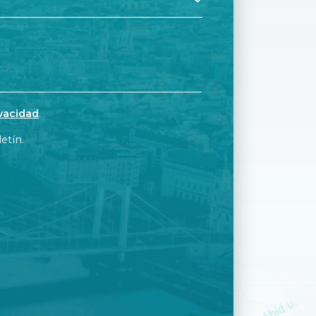
ivacidad
.
etín.