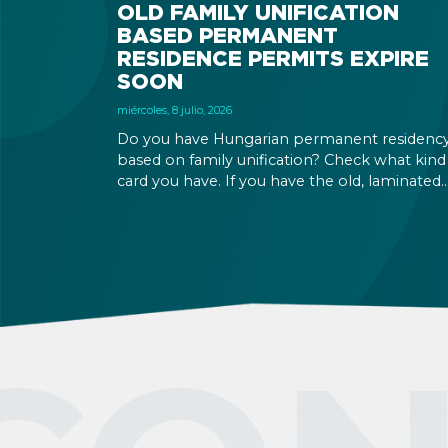
OLD FAMILY UNIFICATION
BASED PERMANENT
RESIDENCE PERMITS EXPIRE
SOON
miércoles, 8 julio, 2026
Do you have Hungarian permanent residenc
based on family unification? Check what kind
card you have. If you have the old, laminated
card that was issued between August 3, 2016
and August 2, 2021, instead of the newer, plast
one, it will expire as of August 3, 2026. Other
permits remain valid.