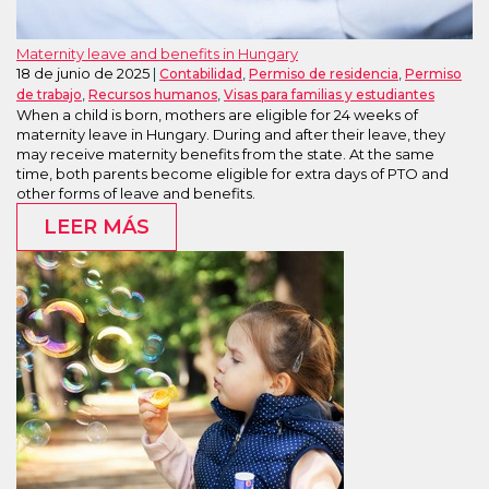
Maternity leave and benefits in Hungary
18 de junio de 2025
,
,
Contabilidad
Permiso de residencia
Permiso
,
,
de trabajo
Recursos humanos
Visas para familias y estudiantes
When a child is born, mothers are eligible for 24 weeks of
maternity leave in Hungary. During and after their leave, they
may receive maternity benefits from the state. At the same
time, both parents become eligible for extra days of PTO and
other forms of leave and benefits.
LEER MÁS