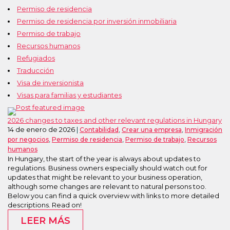
Permiso de residencia
Permiso de residencia por inversión inmobiliaria
Permiso de trabajo
Recursos humanos
Refugiados
Traducción
Visa de inversionista
Visas para familias y estudiantes
2026 changes to taxes and other relevant regulations in Hungary
14 de enero de 2026
,
,
Contabilidad
Crear una empresa
Inmigración
,
,
,
por negocios
Permiso de residencia
Permiso de trabajo
Recursos
humanos
In Hungary, the start of the year is always about updates to
regulations. Business owners especially should watch out for
updates that might be relevant to your business operation,
although some changes are relevant to natural persons too.
Below you can find a quick overview with links to more detailed
descriptions. Read on!
LEER MÁS