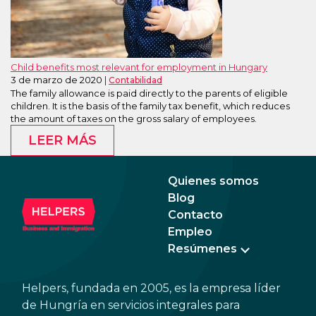
Child benefits most relevant for employment in Hungary
3 de marzo de 2020
Contabilidad
The family allowance is paid directly to the parents of eligible
children. It is the basis of the family tax benefit, which reduces
the amount of taxes on the gross salary of employees.
LEER MÁS
Quienes somos
Blog
Contacto
Empleo
Resúmenes
Helpers, fundada en 2005, es la empresa líder
de Hungría en servicios integrales para