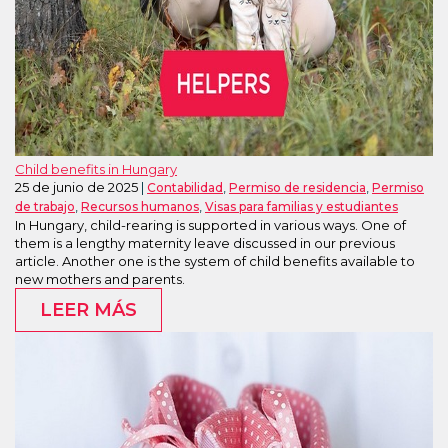
Child benefits in Hungary
25 de junio de 2025
,
,
Contabilidad
Permiso de residencia
Permiso
,
,
de trabajo
Recursos humanos
Visas para familias y estudiantes
In Hungary, child-rearing is supported in various ways. One of
them is a lengthy maternity leave discussed in our previous
article. Another one is the system of child benefits available to
new mothers and parents.
LEER MÁS