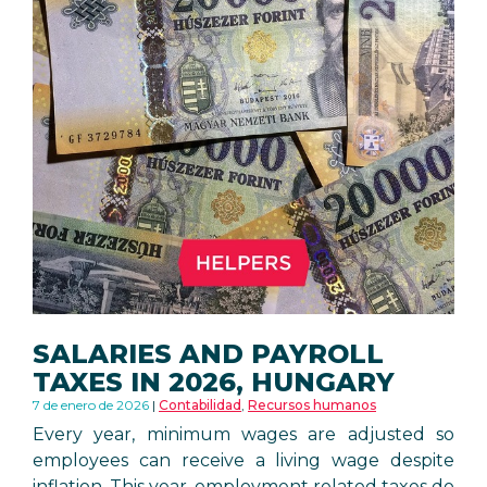
SALARIES AND PAYROLL
TAXES IN 2026, HUNGARY
7 de enero de 2026
Contabilidad
,
Recursos humanos
Every year, minimum wages are adjusted so
employees can receive a living wage despite
inflation. This year, employment related taxes do