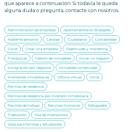
que aparece a continuación. Si todavía le queda
alguna duda o pregunta, contacte con nosotros.
Administración de empresas
Apartamentos en Budapest
Asistente personal
Caridad
Ciudadanía
Contabilidad
Covid
Crear una empresa
Diseño web y marketing
Franquicias
Gestión de inmuebles
Iniciar un negocio
Inmigración por negocios
Inmuebles comerciales
Inversiones inmobiliarias
Oficina virtual
Otros
Permiso de residencia
Permiso de residencia por inversión inmobiliaria
Permiso de trabajo
Recursos humanos
Refugiados
Traducción
Visa de inversionista
Visas para familias y estudiantes